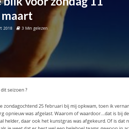
 blik voor zondag 11
maart
t 2018
3 Min gelezen
dit seizoen ?
ie zondagochtend 25 februari bij mij opkwam, toen ik verna
g opnieuw was afgelast. Waarom of waardoor….dat is bij d
 helder, daar ook het kunstgras was afgekeurd. Of is dat n
ls je weet dat er best wel een heleboel teams gewoon in ac