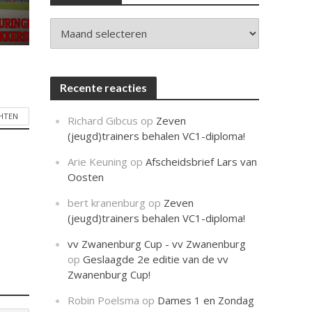
c
h
t
Archieven
Recente reacties
CHTEN
Richard Gibcus
op
Zeven
(jeugd)trainers behalen VC1-diploma!
Arie Keuning
op
Afscheidsbrief Lars van
Oosten
bert kranenburg
op
Zeven
(jeugd)trainers behalen VC1-diploma!
vv Zwanenburg Cup - vv Zwanenburg
op
Geslaagde 2e editie van de vv
Zwanenburg Cup!
Robin Poelsma
op
Dames 1 en Zondag