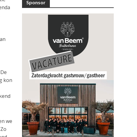
Sponsor
genda
s
van
 De
ig kon
ekend
 en we
 Zo