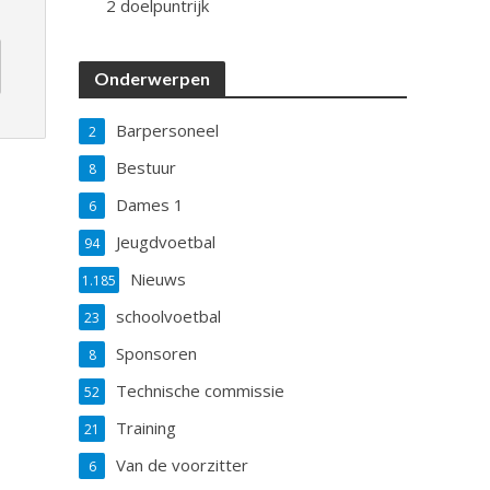
2 doelpuntrijk
Onderwerpen
Barpersoneel
2
Bestuur
8
Dames 1
6
Jeugdvoetbal
94
Nieuws
1.185
schoolvoetbal
23
Sponsoren
8
Technische commissie
52
Training
21
Van de voorzitter
6