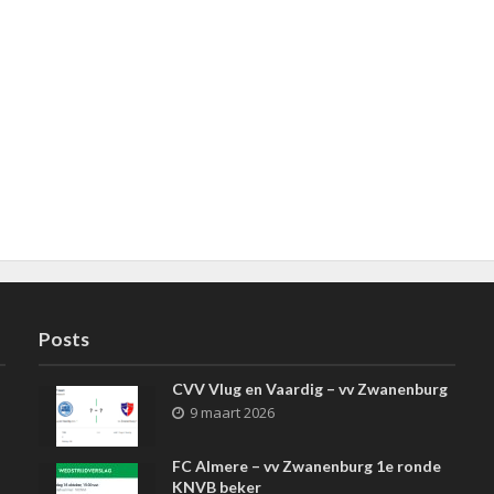
Posts
CVV Vlug en Vaardig – vv Zwanenburg
9 maart 2026
FC Almere – vv Zwanenburg 1e ronde
KNVB beker