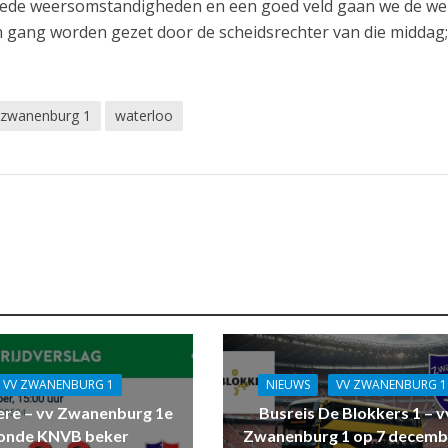
oede weersomstandigheden en een goed veld gaan we de wei
in gang worden gezet door de scheidsrechter van die middag;
 zwanenburg 1
waterloo
VV ZWANENBURG 1
NIEUWS
VV ZWANENBURG 1
ere – vv Zwanenburg 1e
Busreis De Blokkers 1 – v
onde KNVB beker
Zwanenburg 1 op 7 decemb