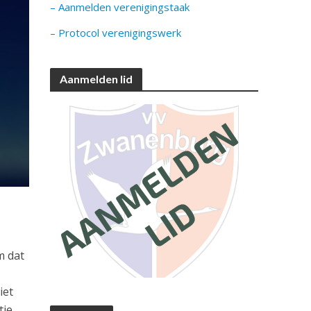
– Aanmelden verenigingstaak
– Protocol verenigingswerk
Aanmelden lid
m dat
e
iet
tie