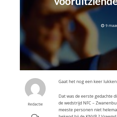
vooruitziende
9 maar
Gaat het nog een keer lukken 
Dat was de eerste gedachte d
de wedstrijd NFC – Zwanenbur
Redactie
meeste personen niet helemaal
bekend bij de KNVB ? Vreemd a