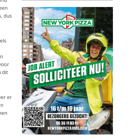
ond
 een
s, dus
els
en
voor
 dit
er er
en
 een