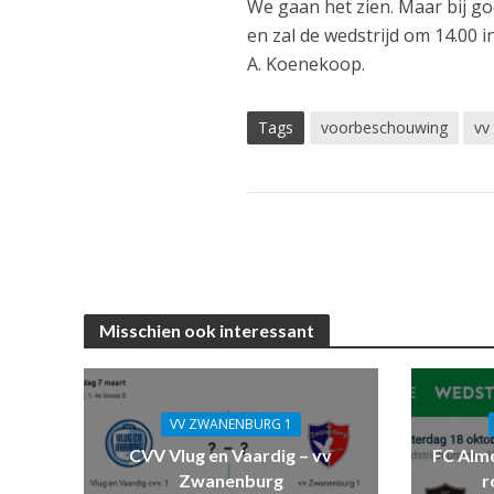
We gaan het zien. Maar bij g
en zal de wedstrijd om 14.00 
A. Koenekoop.
Tags
voorbeschouwing
vv
Misschien ook interessant
VV ZWANENBURG 1
CVV Vlug en Vaardig – vv
FC Alm
Zwanenburg
r