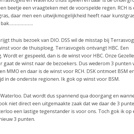
rasvogels en Waterloo thuis spelen en daar is de ondergr
 een beetje een vraagteken met de voorspelde regen. RCH is
gras, daar men een uitwijkmogelijkheid heeft naar kunstgra
e bak………………….
rijgt thuis bezoek van DIO. DSS wil de misstap bij Terrasvog
inst voor de thuisploeg. Terrasvogels ontvangt HBC. Een
 Wordt er gespeeld, dan is de winst voor HBC. Onze Gezell
r gaat de winst naar de bezoekers. Dus wederom 3 punten 
gen MMO en daar is de winst voor RCH. DSK ontmoet BSM en
d in de onderste regionen. Ik gok op winst voor BSM.
j Waterloo. Dat wordt dus spannend qua doorgang en wanne
ook niet direct een uitgemaakte zaak dat we daar de 3 punt
loo een lastige tegenstander is voor ons. Toch gok ik op
nieuw 3 punten.