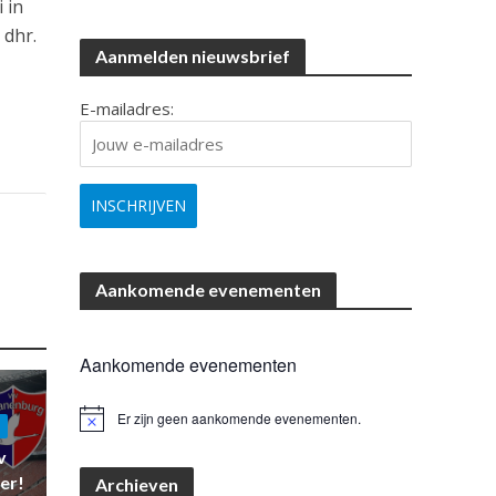
 in
 dhr.
Aanmelden nieuwsbrief
E-mailadres:
Aankomende evenementen
Aankomende evenementen
Er zijn geen aankomende evenementen.
B
e
v
r
i
er!
Archieven