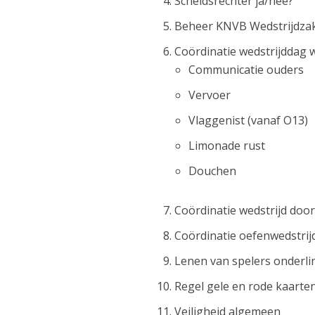
Scheidsrechter ja/nee?
Beheer KNVB Wedstrijdza
Coördinatie wedstrijddag 
Communicatie ouders
Vervoer
Vlaggenist (vanaf O13)
Limonade rust
Douchen
Coördinatie wedstrijd doo
Coördinatie oefenwedstrij
Lenen van spelers onderli
Regel gele en rode kaarte
Veiligheid algemeen