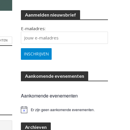
Aanmelden nieuwsbrief
E-mailadres:
CHTEN
Aankomende evenementen
Aankomende evenementen
Er zijn geen aankomende evenementen.
B
e
r
i
Archieven