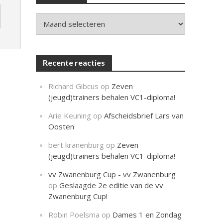
c
h
t
Archieven
Recente reacties
Richard Gibcus
op
Zeven
(jeugd)trainers behalen VC1-diploma!
Arie Keuning
op
Afscheidsbrief Lars van
Oosten
bert kranenburg
op
Zeven
(jeugd)trainers behalen VC1-diploma!
vv Zwanenburg Cup - vv Zwanenburg
op
Geslaagde 2e editie van de vv
Zwanenburg Cup!
Robin Poelsma
op
Dames 1 en Zondag