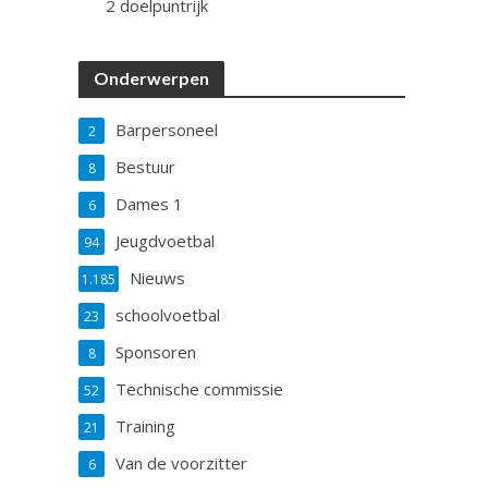
2 doelpuntrijk
Onderwerpen
Barpersoneel
2
Bestuur
8
Dames 1
6
Jeugdvoetbal
94
Nieuws
1.185
schoolvoetbal
23
Sponsoren
8
Technische commissie
52
Training
21
Van de voorzitter
6