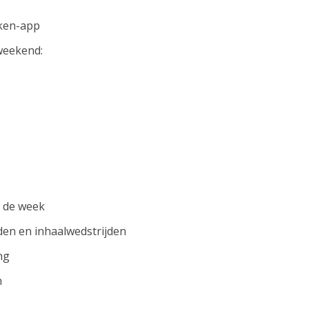
ken-app
weekend:
r de week
den en inhaalwedstrijden
ng
n