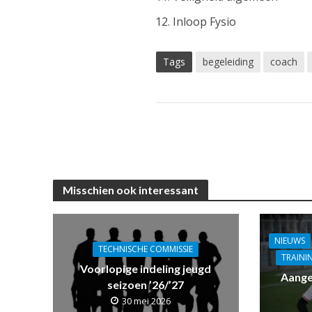
Inloop Fysio
Tags
begeleiding
coach
Misschien ook interessant
NIEUWS
TECHNISCHE COMMISSIE
TRAINI
Voorlopige indeling jeugd
Aange
seizoen ’26/’27
30 mei 2026