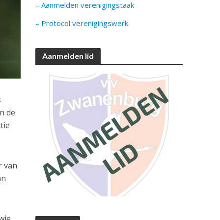
– Aanmelden verenigingstaak
– Protocol verenigingswerk
Aanmelden lid
s
n de
tie
r van
an
 wie