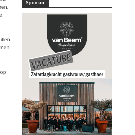
Sponsor
pen.
e
ullen.
samen
 op