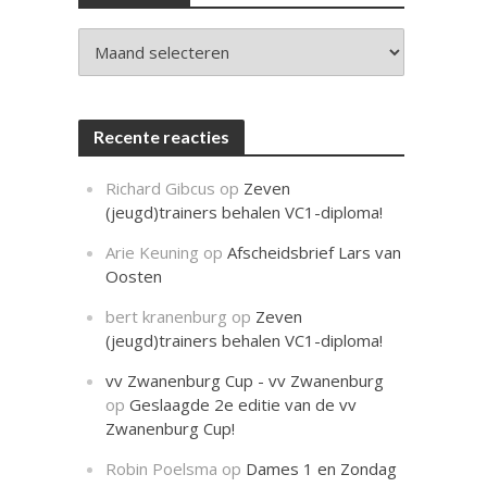
c
h
t
Archieven
Recente reacties
Richard Gibcus
op
Zeven
(jeugd)trainers behalen VC1-diploma!
Arie Keuning
op
Afscheidsbrief Lars van
Oosten
bert kranenburg
op
Zeven
(jeugd)trainers behalen VC1-diploma!
vv Zwanenburg Cup - vv Zwanenburg
op
Geslaagde 2e editie van de vv
Zwanenburg Cup!
Robin Poelsma
op
Dames 1 en Zondag