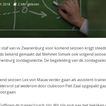
t 2018
2 Min gelezen
he staf van vv Zwanenburg voor komend seizoen krijgt steed
eeds bekend gemaakt dat Mehmet Simsek ook volgend seizoe
anenburg zondagselectie. De begeleiding van de zondagselec
lgend seizoen Lex von Mauw verder gaan als assistent-traine
leidersrol zal wederom door clubicoon Piet Zaal opgepakt ga
doorgaan.
Griffioen de trainer/coach zijn. Wij zijn nog aan het bekijken