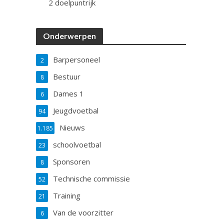
2 doelpuntrijk
Onderwerpen
Barpersoneel
2
Bestuur
8
Dames 1
6
Jeugdvoetbal
94
Nieuws
1.185
schoolvoetbal
23
Sponsoren
8
Technische commissie
52
Training
21
Van de voorzitter
6