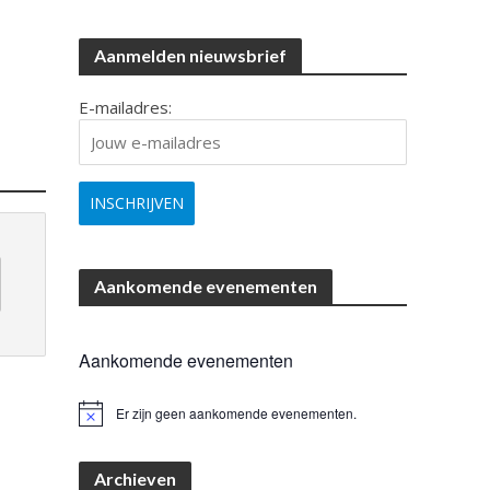
Aanmelden nieuwsbrief
E-mailadres:
Aankomende evenementen
Aankomende evenementen
Er zijn geen aankomende evenementen.
B
e
r
i
Archieven