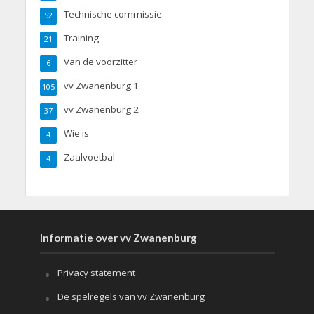
Technische commissie
52
Training
21
Van de voorzitter
6
vv Zwanenburg 1
105
vv Zwanenburg 2
37
Wie is
4
Zaalvoetbal
4
Informatie over vv Zwanenburg
Privacy statement
De spelregels van vv Zwanenburg