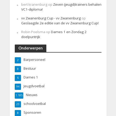
bert kranenburg
op
Zeven (jeugd)trainers behalen
VC1-diploma!
vv Zwanenburg Cup - vv Zwanenburg
op
Geslaagde 2e editie van de vv Zwanenburg Cup!
Robin Poelsma
op
Dames 1 en Zondag 2
doelpuntrijk
Onderwerpen
Barpersoneel
2
Bestuur
8
Dames 1
6
Jeugdvoetbal
94
Nieuws
1.185
schoolvoetbal
23
Sponsoren
8