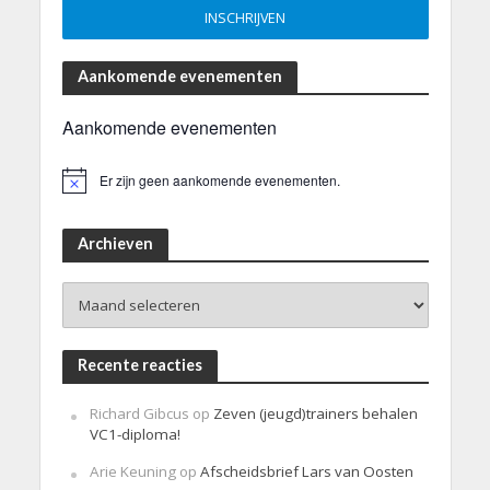
Aankomende evenementen
Aankomende evenementen
Er zijn geen aankomende evenementen.
B
e
r
i
Archieven
c
h
Archieven
t
Recente reacties
Richard Gibcus
op
Zeven (jeugd)trainers behalen
VC1-diploma!
Arie Keuning
op
Afscheidsbrief Lars van Oosten