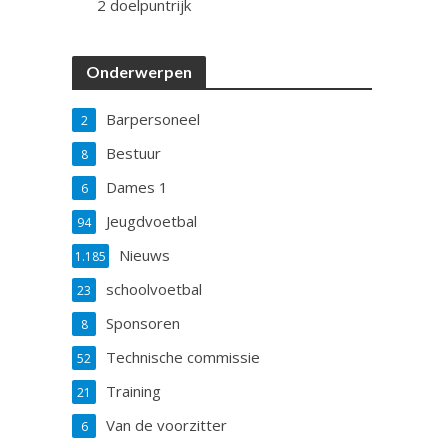
2 doelpuntrijk
Onderwerpen
Barpersoneel
2
Bestuur
8
Dames 1
6
Jeugdvoetbal
94
Nieuws
1.185
schoolvoetbal
23
Sponsoren
8
Technische commissie
52
Training
21
Van de voorzitter
6