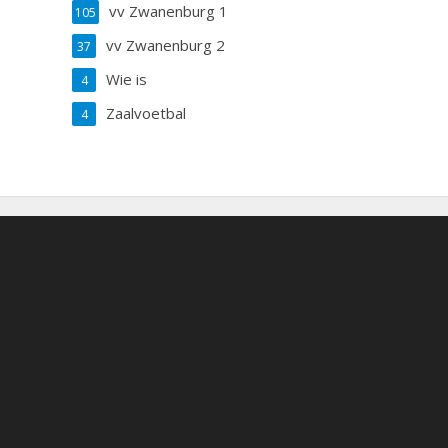
vv Zwanenburg 1
105
vv Zwanenburg 2
37
Wie is
4
Zaalvoetbal
4