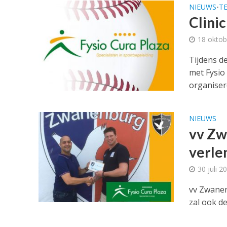
NIEUWS
T
•
Clinic
18 oktob
Tijdens d
met Fysio
organisere
NIEUWS
vv Zw
verle
30 juli 2
vv Zwanen
zal ook d