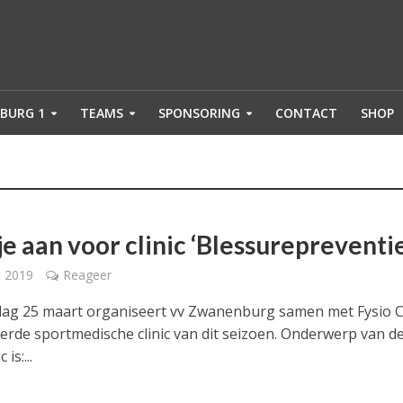
BURG 1
TEAMS
SPONSORING
CONTACT
SHOP
e aan voor clinic ‘Blessurepreventie
t 2019
Reageer
ag 25 maart organiseert vv Zwanenburg samen met Fysio 
derde sportmedische clinic van dit seizoen. Onderwerp van d
 is:...