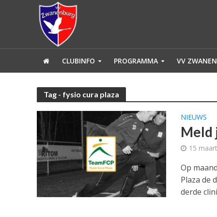
CLUBINFO
PROGRAMMA
VV ZWANEN
Tag - fysio cura plaza
NIEUWS
Meld j
15 maar
Op maand
Plaza de 
derde clinic