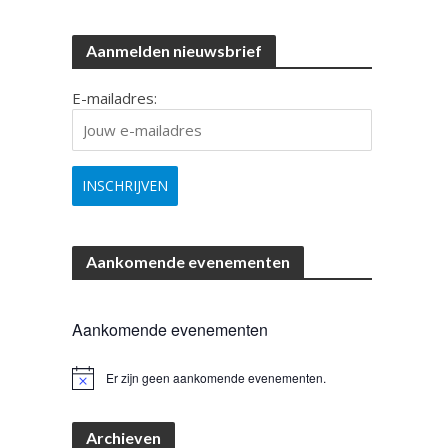
Aanmelden nieuwsbrief
E-mailadres:
Aankomende evenementen
Aankomende evenementen
Er zijn geen aankomende evenementen.
B
e
r
i
Archieven