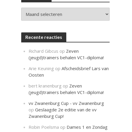
c
h
t
Archieven
Recente reacties
Richard Gibcus
op
Zeven
(jeugd)trainers behalen VC1-diploma!
Arie Keuning
op
Afscheidsbrief Lars van
Oosten
bert kranenburg
op
Zeven
(jeugd)trainers behalen VC1-diploma!
vv Zwanenburg Cup - vv Zwanenburg
op
Geslaagde 2e editie van de vv
Zwanenburg Cup!
Robin Poelsma
op
Dames 1 en Zondag