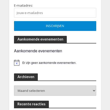
E-mailadres:
Aankomende evenementen
Aankomende evenementen
Er zijn geen aankomende evenementen.
B
e
r
i
Archieven
c
h
Archieven
t
Recente reacties