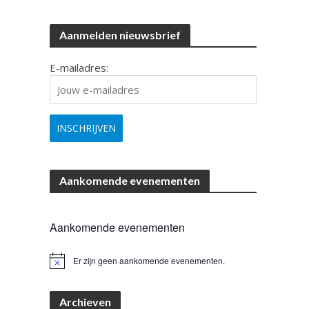
Aanmelden nieuwsbrief
E-mailadres:
Aankomende evenementen
Aankomende evenementen
Er zijn geen aankomende evenementen.
B
e
r
i
Archieven