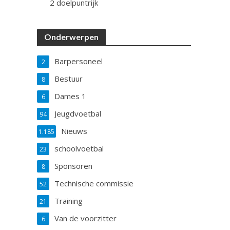
2 doelpuntrijk
Onderwerpen
Barpersoneel
2
Bestuur
8
Dames 1
6
Jeugdvoetbal
94
Nieuws
1.185
schoolvoetbal
23
Sponsoren
8
Technische commissie
52
Training
21
Van de voorzitter
6