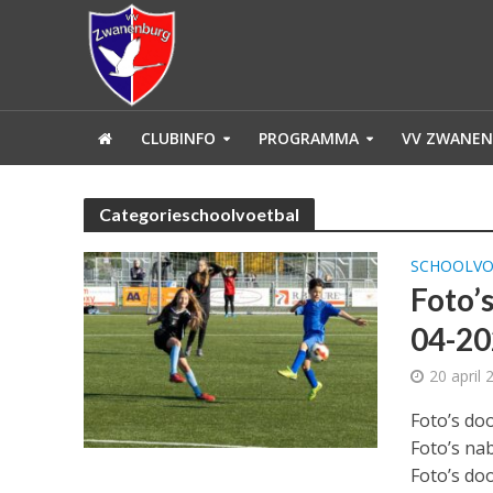
CLUBINFO
PROGRAMMA
VV ZWANEN
Categorieschoolvoetbal
SCHOOLVO
Foto’
04-20
20 april 
Foto’s do
Foto’s nab
Foto’s doo