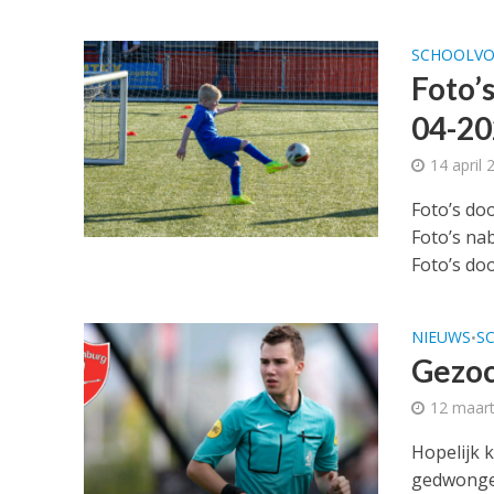
SCHOOLVO
Foto’
04-20
14 april 
Foto’s do
Foto’s nab
Foto’s doo
NIEUWS
S
•
Gezoc
12 maar
Hopelijk 
gedwongen