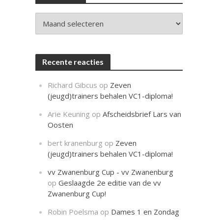
c
h
t
Archieven
Recente reacties
Richard Gibcus
op
Zeven
(jeugd)trainers behalen VC1-diploma!
Arie Keuning
op
Afscheidsbrief Lars van
Oosten
bert kranenburg
op
Zeven
(jeugd)trainers behalen VC1-diploma!
vv Zwanenburg Cup - vv Zwanenburg
op
Geslaagde 2e editie van de vv
Zwanenburg Cup!
Robin Poelsma
op
Dames 1 en Zondag