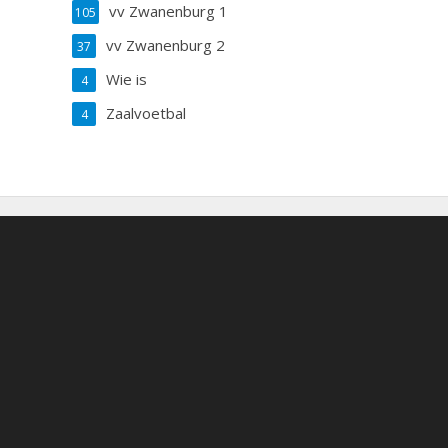
vv Zwanenburg 1
105
vv Zwanenburg 2
37
Wie is
4
Zaalvoetbal
4