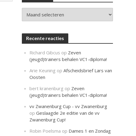
c
h
t
Archieven
Recente reacties
Richard Gibcus
op
Zeven
(jeugd)trainers behalen VC1-diploma!
Arie Keuning
op
Afscheidsbrief Lars van
Oosten
bert kranenburg
op
Zeven
(jeugd)trainers behalen VC1-diploma!
vv Zwanenburg Cup - vv Zwanenburg
op
Geslaagde 2e editie van de vv
Zwanenburg Cup!
Robin Poelsma
op
Dames 1 en Zondag