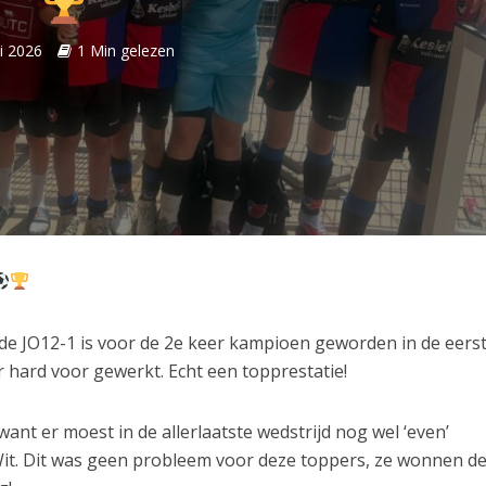
i 2026
1 Min gelezen
 de JO12-1 is voor de 2e keer kampioen geworden in de eers
 hard voor gewerkt. Echt een topprestatie!
nt er moest in de allerlaatste wedstrijd nog wel ‘even’
t. Dit was geen probleem voor deze toppers, ze wonnen d