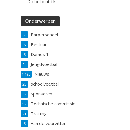
2 doelpuntrijk
Onderwerpen
Barpersoneel
2
Bestuur
8
Dames 1
6
Jeugdvoetbal
94
Nieuws
1.185
schoolvoetbal
23
Sponsoren
8
Technische commissie
52
Training
21
Van de voorzitter
6