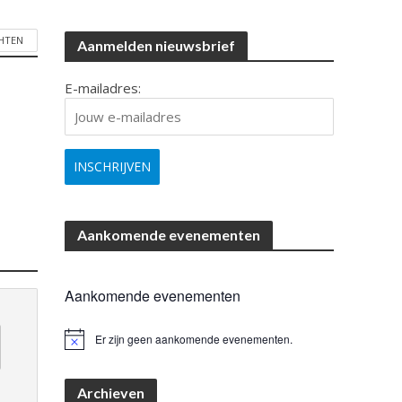
CHTEN
Aanmelden nieuwsbrief
E-mailadres:
Aankomende evenementen
Aankomende evenementen
Er zijn geen aankomende evenementen.
B
e
r
i
Archieven