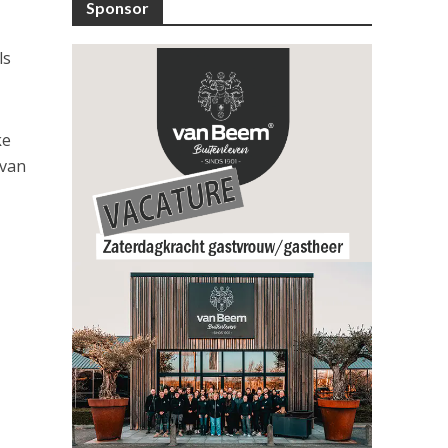
Sponsor
ls
ke
 van