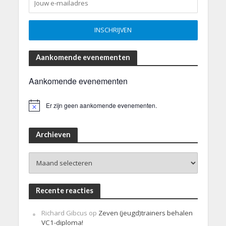
Aankomende evenementen
Aankomende evenementen
Er zijn geen aankomende evenementen.
B
e
r
i
Archieven
c
h
Archieven
t
Recente reacties
Richard Gibcus
op
Zeven (jeugd)trainers behalen
VC1-diploma!