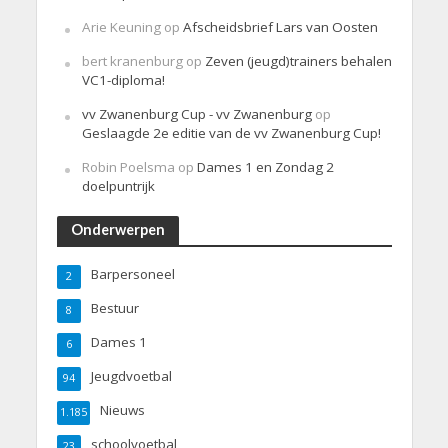
Arie Keuning
op
Afscheidsbrief Lars van Oosten
bert kranenburg
op
Zeven (jeugd)trainers behalen
VC1-diploma!
vv Zwanenburg Cup - vv Zwanenburg
op
Geslaagde 2e editie van de vv Zwanenburg Cup!
Robin Poelsma
op
Dames 1 en Zondag 2
doelpuntrijk
Onderwerpen
Barpersoneel
2
Bestuur
8
Dames 1
6
Jeugdvoetbal
94
Nieuws
1.185
schoolvoetbal
23