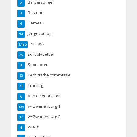
Barpersoneel
2
Bestuur
8
Dames 1
6
Jeugdvoetbal
94
Nieuws
1.185
schoolvoetbal
23
Sponsoren
8
Technische commissie
52
Training
21
Van de voorzitter
6
vv Zwanenburg 1
105
vv Zwanenburg 2
37
Wie is
4