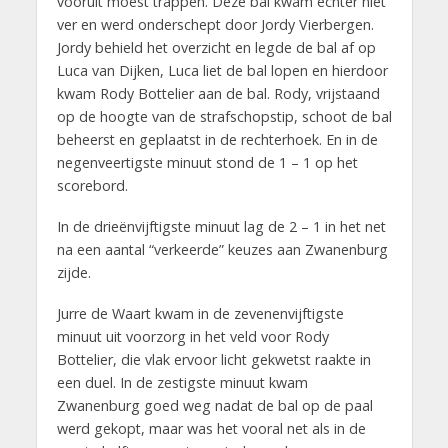
vooruit moest trappen. Deze bal kwam echter niet
ver en werd onderschept door Jordy Vierbergen.
Jordy behield het overzicht en legde de bal af op
Luca van Dijken, Luca liet de bal lopen en hierdoor
kwam Rody Bottelier aan de bal. Rody, vrijstaand
op de hoogte van de strafschopstip, schoot de bal
beheerst en geplaatst in de rechterhoek. En in de
negenveertigste minuut stond de 1 – 1 op het
scorebord.
In de drieënvijftigste minuut lag de 2 – 1 in het net
na een aantal “verkeerde” keuzes aan Zwanenburg
zijde.
Jurre de Waart kwam in de zevenenvijftigste
minuut uit voorzorg in het veld voor Rody
Bottelier, die vlak ervoor licht gekwetst raakte in
een duel. In de zestigste minuut kwam
Zwanenburg goed weg nadat de bal op de paal
werd gekopt, maar was het vooral net als in de