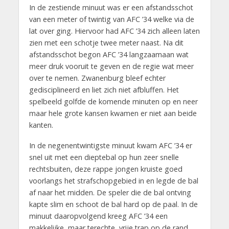
In de zestiende minuut was er een afstandsschot
van een meter of twintig van AFC ’34 welke via de
lat over ging. Hiervoor had AFC ’34 zich alleen laten
zien met een schotje twee meter naast. Na dit
afstandsschot begon AFC ’34 langzaamaan wat
meer druk vooruit te geven en de regie wat meer
over te nemen. Zwanenburg bleef echter
gedisciplineerd en liet zich niet afbluffen. Het
spelbeeld golfde de komende minuten op en neer
maar hele grote kansen kwamen er niet aan beide
kanten.
In de negenentwintigste minuut kwam AFC ’34 er
snel uit met een dieptebal op hun zeer snelle
rechtsbuiten, deze rappe jongen kruiste goed
voorlangs het strafschopgebied in en legde de bal
af naar het midden. De speler die de bal ontving
kapte slim en schoot de bal hard op de paal. In de
minuut daaropvolgend kreeg AFC ’34 een
makkelijke, maar terechte, vrije trap op de rand