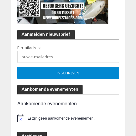
Aanmelden nieuwsbrief
E-mailadres:
Aankomende evenementen
Aankomende evenementen
Er zijn geen aankomende evenementen.
B
e
r
i
Archieven