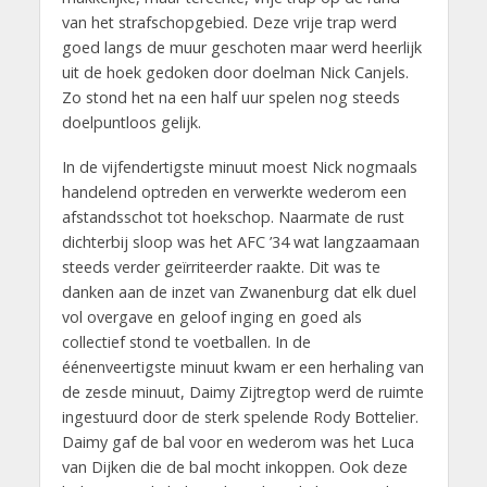
van het strafschopgebied. Deze vrije trap werd
goed langs de muur geschoten maar werd heerlijk
uit de hoek gedoken door doelman Nick Canjels.
Zo stond het na een half uur spelen nog steeds
doelpuntloos gelijk.
In de vijfendertigste minuut moest Nick nogmaals
handelend optreden en verwerkte wederom een
afstandsschot tot hoekschop. Naarmate de rust
dichterbij sloop was het AFC ’34 wat langzaamaan
steeds verder geïrriteerder raakte. Dit was te
danken aan de inzet van Zwanenburg dat elk duel
vol overgave en geloof inging en goed als
collectief stond te voetballen. In de
éénenveertigste minuut kwam er een herhaling van
de zesde minuut, Daimy Zijtregtop werd de ruimte
ingestuurd door de sterk spelende Rody Bottelier.
Daimy gaf de bal voor en wederom was het Luca
van Dijken die de bal mocht inkoppen. Ook deze