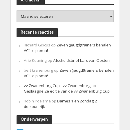
c
h
Archieven
t
Recente reacties
Richard Gibcus
op
Zeven (jeugd)trainers behalen
VC1-diploma!
Arie Keuning
op
Afscheidsbrief Lars van Oosten
bert kranenburg
op
Zeven (jeugd)trainers behalen
VC1-diploma!
vv Zwanenburg Cup - vv Zwanenburg
op
Geslaagde 2e editie van de vv Zwanenburg Cup!
Robin Poelsma
op
Dames 1 en Zondag 2
doelpuntrijk
Onderwerpen