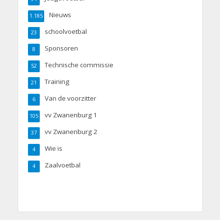
Nieuws
1.185
schoolvoetbal
23
Sponsoren
8
Technische commissie
52
Training
21
Van de voorzitter
6
vv Zwanenburg 1
105
vv Zwanenburg 2
37
Wie is
4
Zaalvoetbal
4