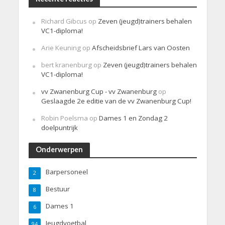
Richard Gibcus
op
Zeven (jeugd)trainers behalen
VC1-diploma!
Arie Keuning
op
Afscheidsbrief Lars van Oosten
bert kranenburg
op
Zeven (jeugd)trainers behalen
VC1-diploma!
vv Zwanenburg Cup - vv Zwanenburg
op
Geslaagde 2e editie van de vv Zwanenburg Cup!
Robin Poelsma
op
Dames 1 en Zondag 2
doelpuntrijk
Onderwerpen
Barpersoneel
2
Bestuur
8
Dames 1
6
Jeugdvoetbal
94