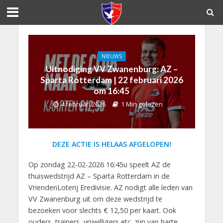
NIEUWS
Uitnodiging VV Zwanenburg: AZ –
Sparta Rotterdam | 22 februari 2026
om 16:45
4 februari 2026
1 Min gelezen
DEZE ACTIE IS HELAAS AFGELOPEN!
Op zondag 22-02-2026 16:45u speelt AZ de
thuiswedstrijd AZ – Sparta Rotterdam in de
VriendenLoterij Eredivisie. AZ nodigt alle leden van
VV Zwanenburg uit om deze wedstrijd te
bezoeken voor slechts € 12,50 per kaart. Ook
ouders, trainers, vrijwilligers etc. zijn van harte