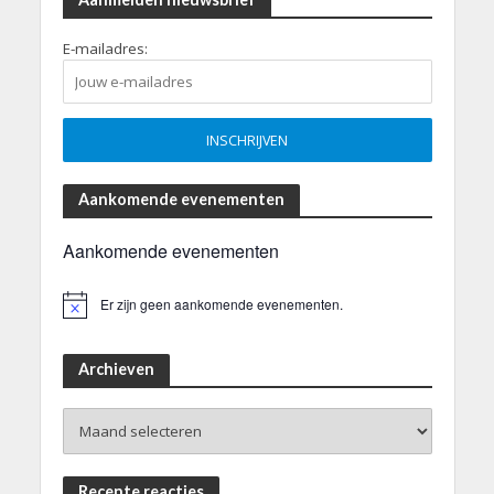
E-mailadres:
Aankomende evenementen
Aankomende evenementen
Er zijn geen aankomende evenementen.
B
e
r
i
Archieven
c
h
Archieven
t
Recente reacties