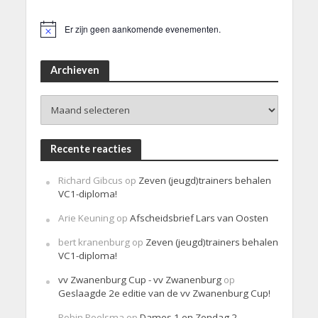
Er zijn geen aankomende evenementen.
B
e
r
i
Archieven
c
h
Archieven
t
Recente reacties
Richard Gibcus
op
Zeven (jeugd)trainers behalen
VC1-diploma!
Arie Keuning
op
Afscheidsbrief Lars van Oosten
bert kranenburg
op
Zeven (jeugd)trainers behalen
VC1-diploma!
vv Zwanenburg Cup - vv Zwanenburg
op
Geslaagde 2e editie van de vv Zwanenburg Cup!
Robin Poelsma
op
Dames 1 en Zondag 2