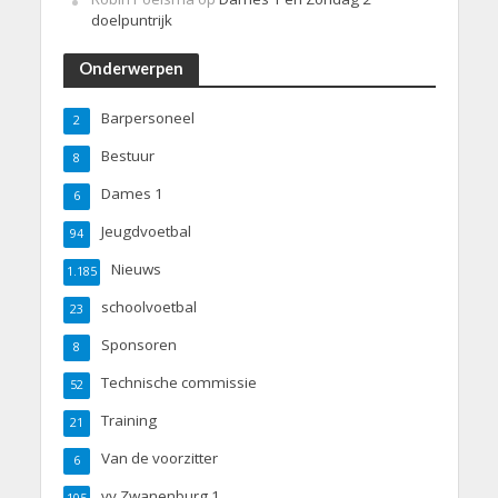
doelpuntrijk
Onderwerpen
Barpersoneel
2
Bestuur
8
Dames 1
6
Jeugdvoetbal
94
Nieuws
1.185
schoolvoetbal
23
Sponsoren
8
Technische commissie
52
Training
21
Van de voorzitter
6
vv Zwanenburg 1
105