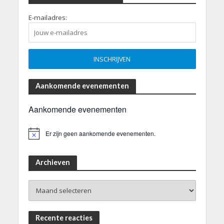
E-mailadres:
Aankomende evenementen
Aankomende evenementen
Er zijn geen aankomende evenementen.
B
e
r
i
Archieven
c
h
Archieven
t
Recente reacties