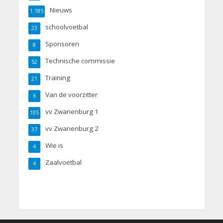
Nieuws
1.185
schoolvoetbal
23
Sponsoren
8
Technische commissie
52
Training
21
Van de voorzitter
6
vv Zwanenburg 1
105
vv Zwanenburg 2
37
Wie is
4
Zaalvoetbal
4