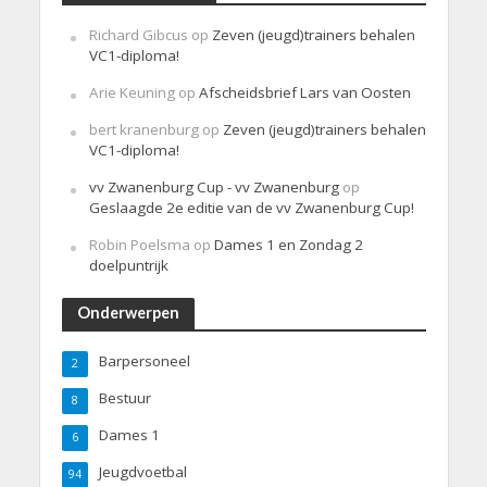
Richard Gibcus
op
Zeven (jeugd)trainers behalen
VC1-diploma!
Arie Keuning
op
Afscheidsbrief Lars van Oosten
bert kranenburg
op
Zeven (jeugd)trainers behalen
VC1-diploma!
vv Zwanenburg Cup - vv Zwanenburg
op
Geslaagde 2e editie van de vv Zwanenburg Cup!
Robin Poelsma
op
Dames 1 en Zondag 2
doelpuntrijk
Onderwerpen
Barpersoneel
2
Bestuur
8
Dames 1
6
Jeugdvoetbal
94