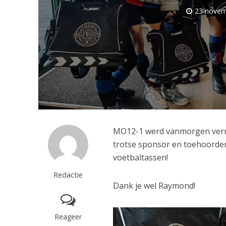
23 novem
MO12-1 werd vanmorgen verr
trotse sponsor en toehoorder
voetbaltassen!
Redactie
Dank je wel Raymond!
Reageer