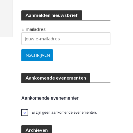
Aanmelden nieuwsbrief
E-mailadres:
Aankomende evenementen
Aankomende evenementen
Er zijn geen aankomende evenementen.
B
e
r
i
Archieven