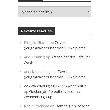
c
h
t
Archieven
Recente reacties
Richard Gibcus
op
Zeven
(jeugd)trainers behalen VC1-diploma!
Arie Keuning
op
Afscheidsbrief Lars van
Oosten
bert kranenburg
op
Zeven
(jeugd)trainers behalen VC1-diploma!
vv Zwanenburg Cup - vv Zwanenburg
op
Geslaagde 2e editie van de vv
Zwanenburg Cup!
Robin Poelsma
op
Dames 1 en Zondag