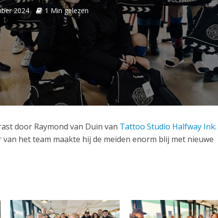
ber 2024
1 Min gelezen
ast door Raymond van Duin van
Tattoo Studio Halfway Ink
 van het team maakte hij de meiden enorm blij met nieuwe