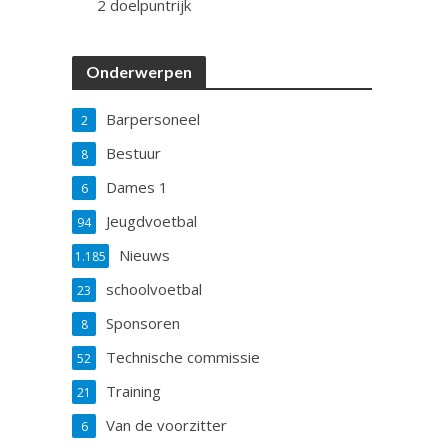
2 doelpuntrijk
Onderwerpen
Barpersoneel
2
Bestuur
8
Dames 1
6
Jeugdvoetbal
94
Nieuws
1.185
schoolvoetbal
23
Sponsoren
8
Technische commissie
52
Training
21
Van de voorzitter
6