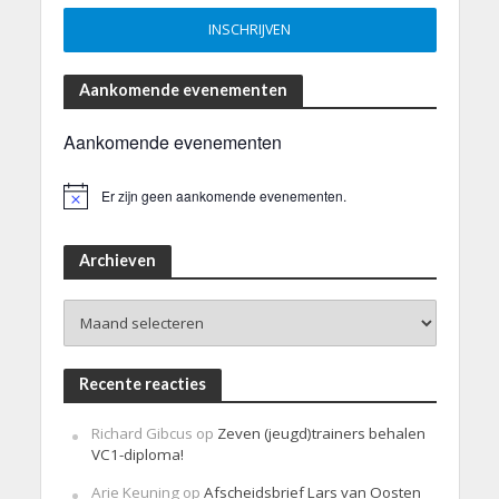
Aankomende evenementen
Aankomende evenementen
Er zijn geen aankomende evenementen.
B
e
r
i
Archieven
c
h
Archieven
t
Recente reacties
Richard Gibcus
op
Zeven (jeugd)trainers behalen
VC1-diploma!
Arie Keuning
op
Afscheidsbrief Lars van Oosten