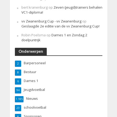
bert kranenburg
op
Zeven (jeugd)trainers behalen
VC1-diploma!
vv Zwanenburg Cup - vv Zwanenburg
op
Geslaagde 2e editie van de vv Zwanenburg Cup!
Robin Poelsma
op
Dames 1 en Zondag 2
doelpuntrijk
Onderwerpen
Barpersoneel
2
Bestuur
8
Dames 1
6
Jeugdvoetbal
94
Nieuws
1.185
schoolvoetbal
23
Sponsoren
8