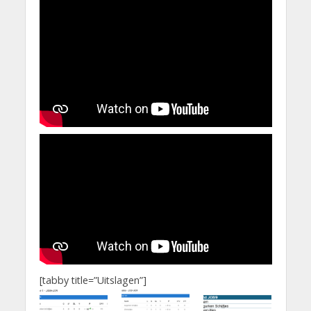
[tabby title=”Uitslagen”]