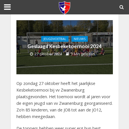
JEUGDVOETBAL
NIEUWS
Geslaagd Kesbeketoernooi 2024
27 oktober 2024
1 Min gelezen
Op zondag 27 oktober heeft het jaarlijkse
Kesbeketoernooi bij vv Zwanenburg
plaatsgevonden. Het toernooi wordt al jaren voor
de eigen jeugd van vv Zwanenburg georganiseerd.
Zo’n 85 kinderen, van de JO8 tot aan de JO12,
hebben meegedaan.
De toppers hebben weer super erg hun best