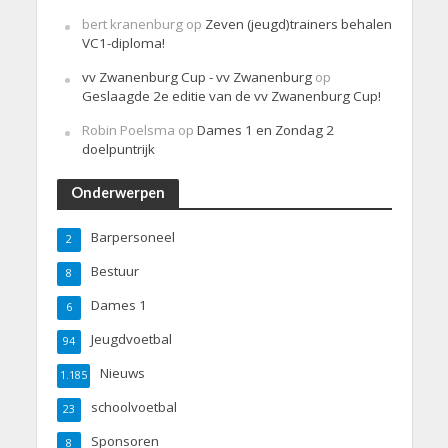
bert kranenburg
op
Zeven (jeugd)trainers behalen
VC1-diploma!
vv Zwanenburg Cup - vv Zwanenburg
op
Geslaagde 2e editie van de vv Zwanenburg Cup!
Robin Poelsma
op
Dames 1 en Zondag 2
doelpuntrijk
Onderwerpen
Barpersoneel
2
Bestuur
8
Dames 1
6
Jeugdvoetbal
94
Nieuws
1.185
schoolvoetbal
23
Sponsoren
8