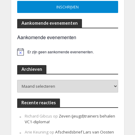
Aankomende evenementen
Aankomende evenementen
Er zijn geen aankomende evenementen.
B
e
r
i
Archieven
c
h
Archieven
t
Recente reacties
Richard Gibcus
op
Zeven (jeugd)trainers behalen
VC1-diploma!
Arie Keuning
op
Afscheidsbrief Lars van Oosten