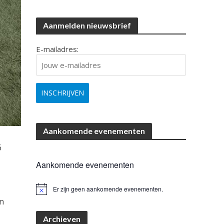
Aanmelden nieuwsbrief
E-mailadres:
Aankomende evenementen
6
Aankomende evenementen
Er zijn geen aankomende evenementen.
B
en
e
r
i
Archieven