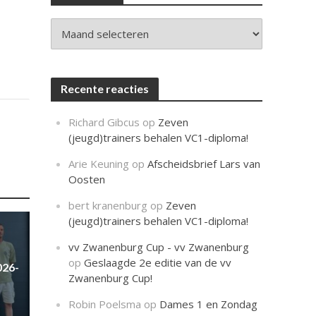
c
h
t
Archieven
Recente reacties
Richard Gibcus
op
Zeven
(jeugd)trainers behalen VC1-diploma!
Arie Keuning
op
Afscheidsbrief Lars van
Oosten
bert kranenburg
op
Zeven
(jeugd)trainers behalen VC1-diploma!
vv Zwanenburg Cup - vv Zwanenburg
op
Geslaagde 2e editie van de vv
026-
Zwanenburg Cup!
Robin Poelsma
op
Dames 1 en Zondag