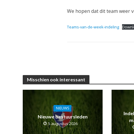
We hopen dat dit team weer vee
Teams-van-de-week-indeling
Downl
Misschien ook interessant
NIEUWS
Inde
Nieuwe bestuursleden
m
5 augustus 2026