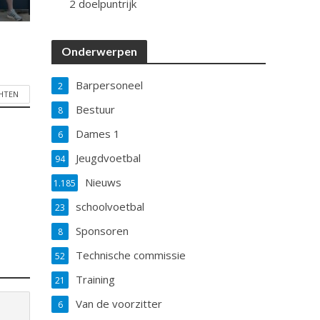
2 doelpuntrijk
Onderwerpen
Barpersoneel
2
CHTEN
Bestuur
8
Dames 1
6
Jeugdvoetbal
94
Nieuws
1.185
schoolvoetbal
23
Sponsoren
8
Technische commissie
52
Training
21
Van de voorzitter
6