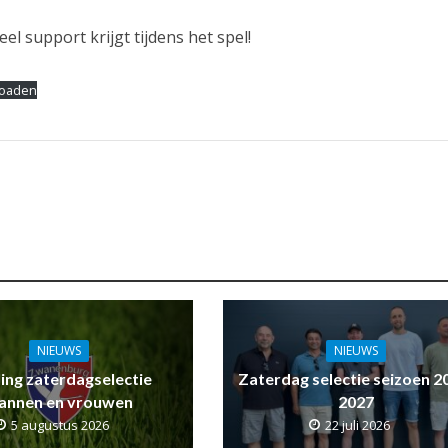
l support krijgt tijdens het spel!
oaden
NIEUWS
NIEUWS
ling zaterdagselectie
Zaterdag selectie seizoen 2
annen en vrouwen
2027
5 augustus 2026
22 juli 2026