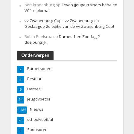
bert kranenburg
op
Zeven (jeugd)trainers behalen
VC1-diploma!
vv Zwanenburg Cup - vv Zwanenburg
op
Geslaagde 2e editie van de vv Zwanenburg Cup!
Robin Poelsma
op
Dames 1 en Zondag 2
doelpuntrijk
Onderwerpen
Barpersoneel
2
Bestuur
8
Dames 1
6
Jeugdvoetbal
94
Nieuws
1.185
schoolvoetbal
23
Sponsoren
8