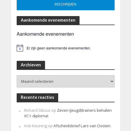
Aankomende evenementen
Aankomende evenementen
Er zijn geen aankomende evenementen.
B
e
r
i
Archieven
c
h
Archieven
t
Recente reacties
Richard Gibcus
op
Zeven (jeugd)trainers behalen
VC1-diploma!
Arie Keuning
op
Afscheidsbrief Lars van Oosten