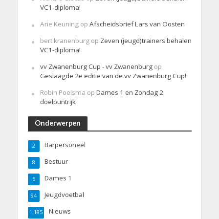
VC1-diploma!
Arie Keuning
op
Afscheidsbrief Lars van Oosten
bert kranenburg
op
Zeven (jeugd)trainers behalen
VC1-diploma!
vv Zwanenburg Cup - vv Zwanenburg
op
Geslaagde 2e editie van de vv Zwanenburg Cup!
Robin Poelsma
op
Dames 1 en Zondag 2
doelpuntrijk
Onderwerpen
Barpersoneel
2
Bestuur
8
Dames 1
6
Jeugdvoetbal
94
Nieuws
1.185