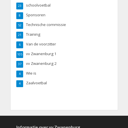
schoolvoetbal
23
Sponsoren
8
Technische commissie
52
Training
21
Van de voorzitter
6
vv Zwanenburg 1
105
vv Zwanenburg 2
37
Wie is
4
Zaalvoetbal
4
Informatie over vv Zwanenburg