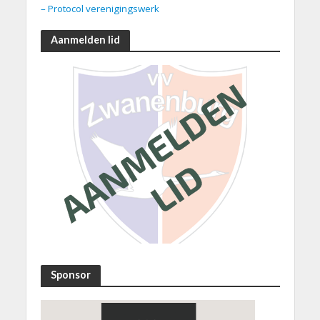
– Protocol verenigingswerk
Aanmelden lid
Sponsor