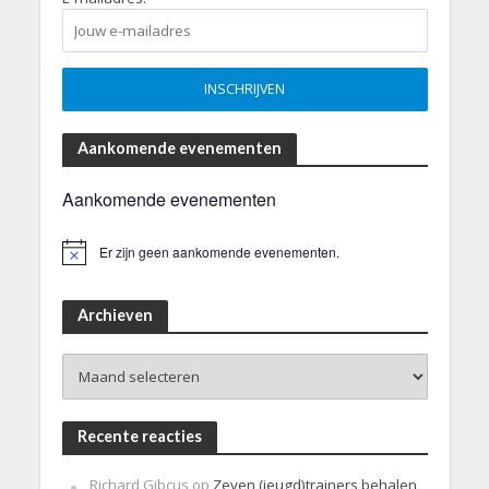
Aankomende evenementen
Aankomende evenementen
Er zijn geen aankomende evenementen.
B
e
r
i
Archieven
c
h
Archieven
t
Recente reacties
Richard Gibcus
op
Zeven (jeugd)trainers behalen