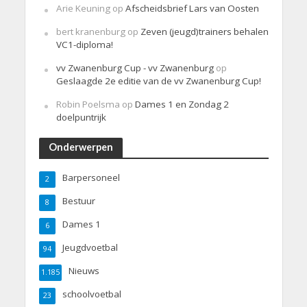
Arie Keuning
op
Afscheidsbrief Lars van Oosten
bert kranenburg
op
Zeven (jeugd)trainers behalen
VC1-diploma!
vv Zwanenburg Cup - vv Zwanenburg
op
Geslaagde 2e editie van de vv Zwanenburg Cup!
Robin Poelsma
op
Dames 1 en Zondag 2
doelpuntrijk
Onderwerpen
Barpersoneel
2
Bestuur
8
Dames 1
6
Jeugdvoetbal
94
Nieuws
1.185
schoolvoetbal
23