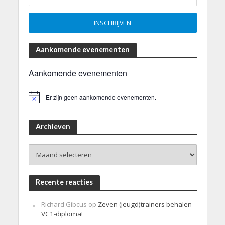
Aankomende evenementen
Aankomende evenementen
Er zijn geen aankomende evenementen.
B
e
r
i
Archieven
c
h
Archieven
t
Recente reacties
Richard Gibcus
op
Zeven (jeugd)trainers behalen
VC1-diploma!