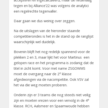
accepteren en ingecalculeerd, maar de nederlaag
tegen en bij Alliance’22 was volgens de analytici
een regelrechte tegenvaller.
Daar gaan we dus weinig over zeggen.
Na de uitslagen van de hieronder staande
competitierondes is het in de stand op de ranglijst
waarschijnlijk wel duidelijk.
Bovenin blijft het nog redelijk spannend voor de
plekken 2 en 3, maar lijkt het voor Martinus een
gelopen race en het programma is zodanig dat de
titel in zicht komt. Voor met name ZSGOWMS
e
moet de overgang naar de 2
klasse
afgedwongen via de nacompetitie. Ook VSV zal
het via die weg moeten proberen.
Onderin zijn er 3 teams die nog steeds niet veilig
e
zijn en moeten vrezen voor een vervolg in de 4
klasse. RCH, Aalsmeer en Spaarnwoude hebben