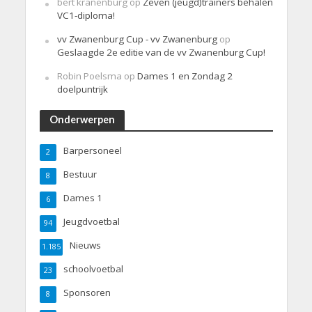
bert kranenburg
op
Zeven (jeugd)trainers behalen
VC1-diploma!
vv Zwanenburg Cup - vv Zwanenburg
op
Geslaagde 2e editie van de vv Zwanenburg Cup!
Robin Poelsma
op
Dames 1 en Zondag 2
doelpuntrijk
Onderwerpen
Barpersoneel
2
Bestuur
8
Dames 1
6
Jeugdvoetbal
94
Nieuws
1.185
schoolvoetbal
23
Sponsoren
8