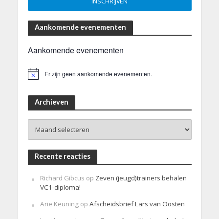
Aankomende evenementen
Aankomende evenementen
Er zijn geen aankomende evenementen.
B
e
r
i
Archieven
c
h
Archieven
t
Recente reacties
Richard Gibcus
op
Zeven (jeugd)trainers behalen
VC1-diploma!
Arie Keuning
op
Afscheidsbrief Lars van Oosten