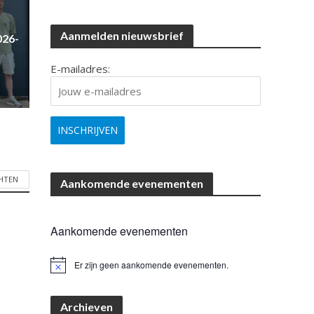
Aanmelden nieuwsbrief
026-
E-mailadres:
CHTEN
Aankomende evenementen
Aankomende evenementen
Er zijn geen aankomende evenementen.
B
e
r
i
Archieven