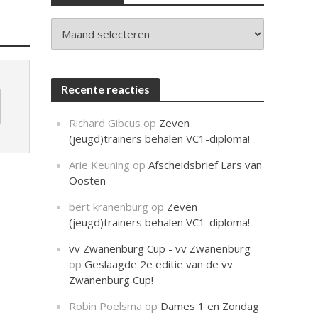
c
h
t
Archieven
Recente reacties
Richard Gibcus
op
Zeven
(jeugd)trainers behalen VC1-diploma!
Arie Keuning
op
Afscheidsbrief Lars van
Oosten
bert kranenburg
op
Zeven
(jeugd)trainers behalen VC1-diploma!
vv Zwanenburg Cup - vv Zwanenburg
op
Geslaagde 2e editie van de vv
Zwanenburg Cup!
Robin Poelsma
op
Dames 1 en Zondag