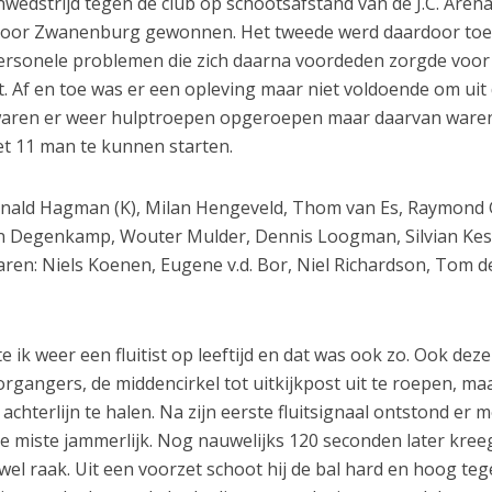
wedstrijd tegen de club op schootsafstand van de J.C. Arena
 door Zwanenburg gewonnen. Het tweede werd daardoor to
ersonele problemen die zich daarna voordeden zorgde voor
st. Af en toe was er een opleving maar niet voldoende om uit
 waren er weer hulptroepen opgeroepen maar daarvan ware
t 11 man te kunnen starten.
Ronald Hagman (K), Milan Hengeveld, Thom van Es, Raymond 
en Degenkamp, Wouter Mulder, Dennis Loogman, Silvian Ke
waren: Niels Koenen, Eugene v.d. Bor, Niel Richardson, Tom d
 ik weer een fluitist op leeftijd en dat was ook zo. Ook deze
organgers, de middencirkel tot uitkijkpost uit te roepen, ma
 achterlijn te halen. Na zijn eerste fluitsignaal ontstond er 
ie miste jammerlijk. Nog nauwelijks 120 seconden later kreeg
el raak. Uit een voorzet schoot hij de bal hard en hoog te