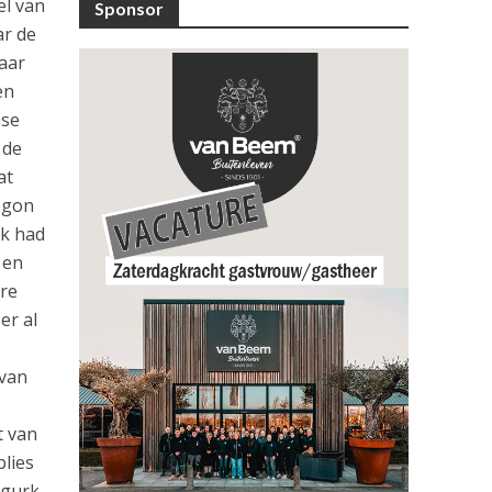
el van
Sponsor
ar de
aar
en
ase
 de
at
egon
rk had
 en
ere
er al
 van
 van
blies
ugurk,