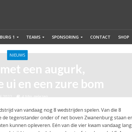
BURG 1
TEAMS
SPONSORING
CONTACT
SHOP
NIEUWS
 met een augurk,
 ui en een zure bom
il 2022
4 Min gelezen
strijd van vandaag nog 8 wedstrijden spelen. Van die 8
 wie de tegenstander onder of net boven Zwanenburg staan e
ten kunnen opleveren. Eén van die vier kwam vandaag lang