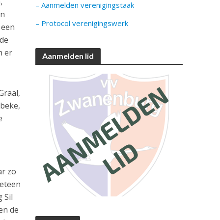
,
– Aanmelden verenigingstaak
en
– Protocol verenigingswerk
 een
 de
n er
Aanmelden lid
Graal,
sbeke,
e
ar zo
meteen
 Sil
gen de