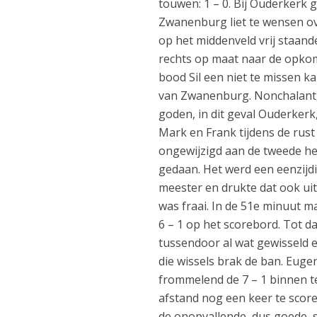
touwen: 1 – 0. Bij Ouderkerk
Zwanenburg liet te wensen ov
op het middenveld vrij staan
rechts op maat naar de opkom
bood Sil een niet te missen ka
van Zwanenburg. Nonchalant, 
goden, in dit geval Ouderkerk
Mark en Frank tijdens de ru
ongewijzigd aan de tweede hel
gedaan. Het werd een eenzijd
meester en drukte dat ook uit
was fraai. In de 51e minuut ma
6 – 1 op het scorebord. Tot d
tussendoor al wat gewisseld e
die wissels brak de ban. Euge
frommelend de 7 – 1 binnen te w
afstand nog een keer te scoren
de onopvallende, dus goede, s