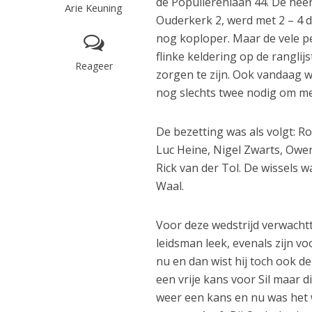
de Populierenlaan 44. De heen
Arie Keuning
Ouderkerk 2, werd met 2 – 4
nog koploper. Maar de vele p
flinke keldering op de ranglij
Reageer
zorgen te zijn. Ook vandaag
nog slechts twee nodig om me
De bezetting was als volgt: 
Luc Heine, Nigel Zwarts, Ow
Rick van der Tol. De wissels 
Waal.
Voor deze wedstrijd verwachtte
leidsman leek, evenals zijn vo
nu en dan wist hij toch ook de
een vrije kans voor Sil maar d
weer een kans en nu was het w