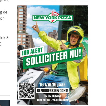
ag de
tor
lek 8
)