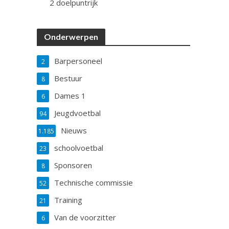
2 doelpuntrijk
Onderwerpen
Barpersoneel
2
Bestuur
8
Dames 1
6
Jeugdvoetbal
94
Nieuws
1.185
schoolvoetbal
23
Sponsoren
8
Technische commissie
52
Training
21
Van de voorzitter
6