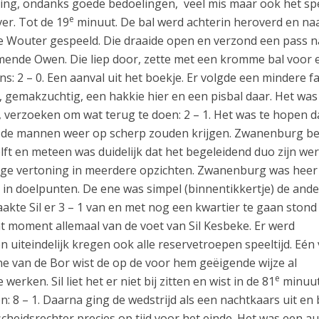
 ging, ondanks goede bedoelingen, veel mis maar ook het sp
e
er. Tot de 19
minuut. De bal werd achterin heroverd en na
de Wouter gespeeld. Die draaide open en verzond een pass n
ende Owen. Die liep door, zette met een kromme bal voor 
ns: 2 – 0. Een aanval uit het boekje. Er volgde een mindere f
gemakzuchtig, een hakkie hier en een pisbal daar. Het was
, verzoeken om wat terug te doen: 2 – 1. Het was te hopen d
st de mannen weer op scherp zouden krijgen. Zwanenburg b
ft en meteen was duidelijk dat het begeleidend duo zijn we
ige vertoning in meerdere opzichten. Zwanenburg was heer
 in doelpunten. De ene was simpel (binnentikkertje) de and
akte Sil er 3 – 1 van en met nog een kwartier te gaan stond 
at moment allemaal van de voet van Sil Kesbeke. Er werd
n uiteindelijk kregen ook alle reservetroepen speeltijd. Eén
ne van de Bor wist de op de voor hem geëigende wijze al
e
erken. Sil liet het er niet bij zitten en wist in de 81
minuut
: 8 – 1. Daarna ging de wedstrijd als een nachtkaars uit en 
cheidsrechter precies op tijd voor het einde. Het was een a