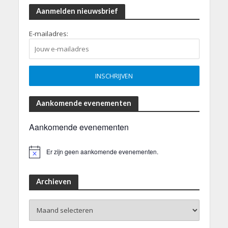
Aanmelden nieuwsbrief
E-mailadres:
Aankomende evenementen
Aankomende evenementen
Er zijn geen aankomende evenementen.
B
e
r
i
Archieven
c
h
Archieven
t