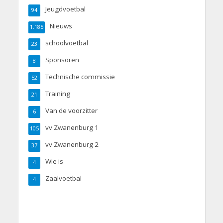
Jeugdvoetbal
94
Nieuws
1.185
schoolvoetbal
23
Sponsoren
8
Technische commissie
52
Training
21
Van de voorzitter
6
vv Zwanenburg 1
105
vv Zwanenburg 2
37
Wie is
4
Zaalvoetbal
4