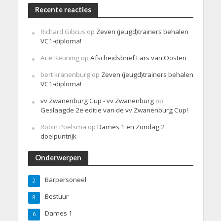
Recente reacties
Richard Gibcus
op
Zeven (jeugd)trainers behalen
VC1-diploma!
Arie Keuning
op
Afscheidsbrief Lars van Oosten
bert kranenburg
op
Zeven (jeugd)trainers behalen
VC1-diploma!
vv Zwanenburg Cup - vv Zwanenburg
op
Geslaagde 2e editie van de vv Zwanenburg Cup!
Robin Poelsma
op
Dames 1 en Zondag 2
doelpuntrijk
Onderwerpen
Barpersoneel
2
Bestuur
8
Dames 1
6