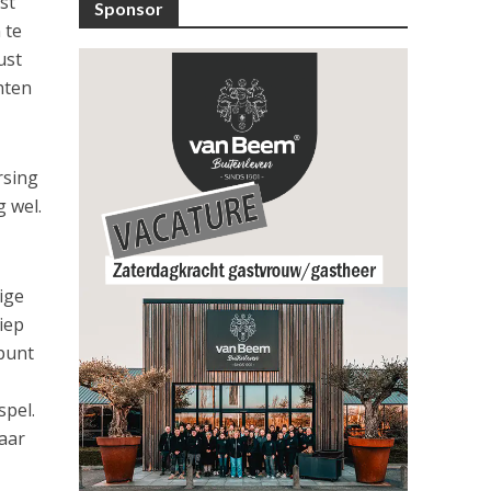
st
Sponsor
 te
ust
hten
rsing
g wel.
ige
iep
spunt
spel.
aar