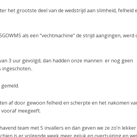
 het grootste deel van de wedstrijd aan slimheid, felheid 
SGOWMS als een “vechtmachine” de strijd aangingen, werd 
g van 3 uur gevolgd, dan hadden onze mannen er nog geen
s ingeschoten..
 gemeld.
nten af door gewoon felheid en scherpte en het nakomen va
e vooraf meegeeft.
avend team met 5 invallers en dan geven we ze zo’n lekker
schien is er volgende week meer geluk en overtuiging en we