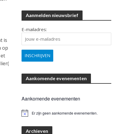
Aanmelden nieuwsbrief
E-mailadres:
t is
n op
Het
lier(
Aankomende evenementen
Aankomende evenementen
Er zijn geen aankomende evenementen.
B
e
r
i
Archieven