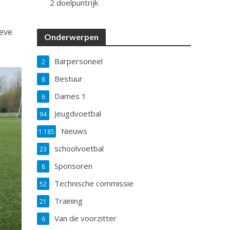
2 doelpuntrijk
oeve
Onderwerpen
Barpersoneel
2
Bestuur
8
Dames 1
6
Jeugdvoetbal
94
Nieuws
1.185
schoolvoetbal
23
Sponsoren
8
Technische commissie
52
Training
21
Van de voorzitter
6