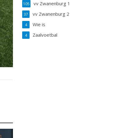
vv Zwanenburg 1
105
vv Zwanenburg 2
37
Wie is
4
Zaalvoetbal
4