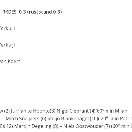
 RKDES 0-3 (ruststand 0-3)
erkuijl
erkuijl
van Koert
e
(2) Jurrian te Hoonte(3) Nigel Ciebrant (4)(60
min Milan
e
– Mitch Sneijders (6) Steijn Blankenagel (10)( 20
min Patri
e
 12) Martijn Degeling (8) – Niels Oostwouder (7) (60
min 