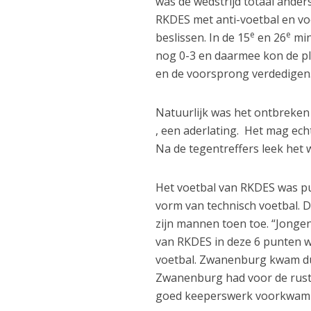
was de wedstrijd totaal ande
RKDES met anti-voetbal en voo
e
e
beslissen. In de 15
en 26
min
nog 0-3 en daarmee kon de pl
en de voorsprong verdedigen
Natuurlijk was het ontbreken
, een aderlating. Het mag ech
Na de tegentreffers leek het 
Het voetbal van RKDES was pu
vorm van technisch voetbal. D
zijn mannen toen toe. “Jonge
van RKDES in deze 6 punten we
voetbal. Zwanenburg kwam dus,
Zwanenburg had voor de rust
goed keeperswerk voorkwam 