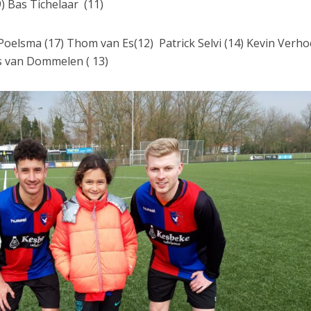
) Bas Tichelaar (11)
Poelsma (17) Thom van Es(12) Patrick Selvi (14) Kevin Verh
rs van Dommelen ( 13)