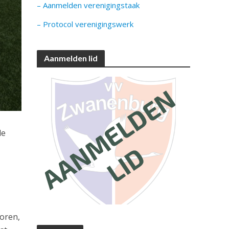
– Aanmelden verenigingstaak
– Protocol verenigingswerk
Aanmelden lid
de
e
coren,