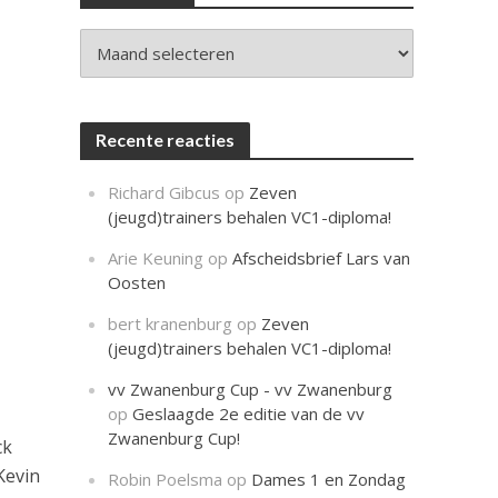
c
h
t
Archieven
Recente reacties
Richard Gibcus
op
Zeven
(jeugd)trainers behalen VC1-diploma!
Arie Keuning
op
Afscheidsbrief Lars van
Oosten
bert kranenburg
op
Zeven
(jeugd)trainers behalen VC1-diploma!
vv Zwanenburg Cup - vv Zwanenburg
op
Geslaagde 2e editie van de vv
Zwanenburg Cup!
ck
Kevin
Robin Poelsma
op
Dames 1 en Zondag