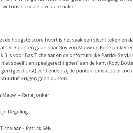
 wel ons normale niveau te halen.
et de hoogste score hoort is het vaak een slecht teken en da
val. De 3 punten gaan naar Roy von Mauw en René Jonker e
k 3 is voor Bas Tichelaar en de onfortuinlijke Patrick Selvi. 
niet speelfit en speelgerechtigden” aan de kant (Rody Botte
rgen (geschorst) verdienden zij de punten, omdat ze er toch
 Stuurlui” krijgen geen punten.
n Mauw – René Jonker
n Degeling
laar – Patrick Selvi