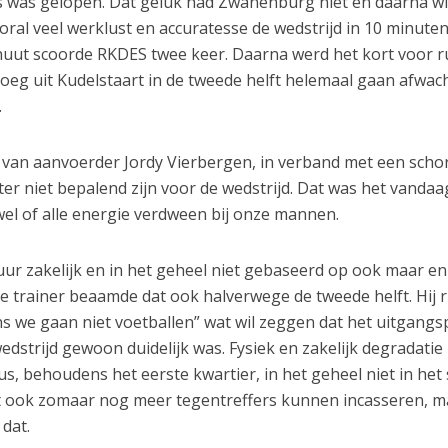
rs was gelopen. Dat geluk had Zwanenburg niet en daarna wi
ral veel werklust en accuratesse de wedstrijd in 10 minuten
uut scoorde RKDES twee keer. Daarna werd het kort voor r
oeg uit Kudelstaart in de tweede helft helemaal gaan afwac
.
 van aanvoerder Jordy Vierbergen, in verband met een scho
ter niet bepalend zijn voor de wedstrijd. Dat was het vandaa
wel of alle energie verdween bij onze mannen.
ur zakelijk en in het geheel niet gebaseerd op ook maar en
e trainer beaamde dat ook halverwege de tweede helft. Hij r
ns we gaan niet voetballen” wat wil zeggen dat het uitgang
dstrijd gewoon duidelijk was. Fysiek en zakelijk degradatie
 behoudens het eerste kwartier, in het geheel niet in het 
 ook zomaar nog meer tegentreffers kunnen incasseren, m
dat.