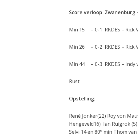
Score verloop Zwanenburg –
Min 15 – 0-1 RKDES – Rick V
Min 26 – 0-2 RKDES – Rick V
Min 44 – 0-3 RKDES – Indy 
Rust
Opstelling:
René Jonker(22) Roy von Mauw 
Hengeveld16) Ian Ruigrok (5) 
e
Selvi 14 en 80
min Thom van Es