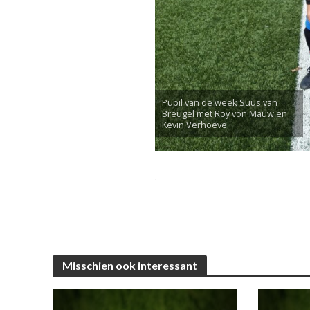
Pupil van de week Suus van
Breugel met Roy von Mauw en
Kevin Verhoeve.
Misschien ook interessant