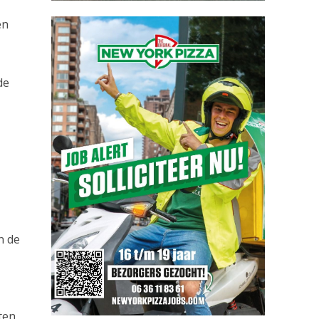
en
de
n de
ten