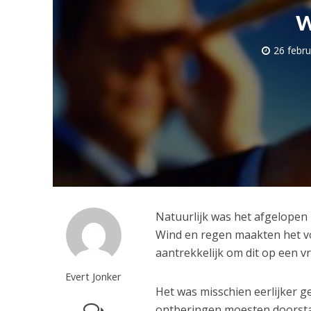
w
26 febru
Natuurlijk was het afgelopen 
Wind en regen maakten het vo
aantrekkelijk om dit op een v
Evert Jonker
Het was misschien eerlijker 
ontberingen moesten doorstaa