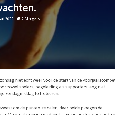
achten.
ari 2022
2 Min gelezen
zondag niet echt weer voor de start van de voorjaarscompeti
or zowel spelers, begeleiding als supporters lang niet
rije zondagmiddag te trotseren.
geweest om de punten te delen, daar beide ploegen de
n. Maar dat principe gaat niet altijd op en dus was ons te