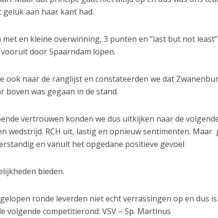
t geluk aan haar kant had.
et en kleine overwinning, 3 punten en “last but not least”
t vooruit door Spaarndam lopen.
e ook naar de ranglijst en constateerden we dat Zwanenbu
ar boven was gegaan in de stand.
oende vertrouwen konden we dus uitkijken naar de volgend
en wedstrijd. RCH uit, lastig en opnieuw sentimenten. Maar
 verstandig en vanuit het opgedane positieve gevoel
lijkheden bieden.
gelopen ronde leverden niet echt verrassingen op en dus is
de volgende competitierond: VSV – Sp. Martinus