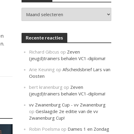
c
h
t
Archieven
en
Recente reacties
n.
Richard Gibcus
op
Zeven
(jeugd)trainers behalen VC1-diploma!
Arie Keuning
op
Afscheidsbrief Lars van
Oosten
bert kranenburg
op
Zeven
(jeugd)trainers behalen VC1-diploma!
vv Zwanenburg Cup - vv Zwanenburg
op
Geslaagde 2e editie van de vv
Zwanenburg Cup!
Robin Poelsma
op
Dames 1 en Zondag