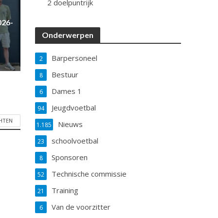
2 doelpuntrijk
026-
Onderwerpen
Barpersoneel
2
Bestuur
8
Dames 1
6
Jeugdvoetbal
94
CHTEN
Nieuws
1.185
schoolvoetbal
23
Sponsoren
8
Technische commissie
52
Training
21
Van de voorzitter
6