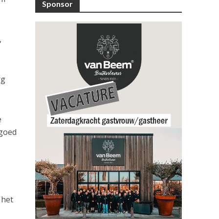
Sponsor
,
rg
e
 goed
 het