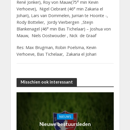
e
René Jonker), Roy von Mauw(75
min Kevin
e
Verhoeve), Nigel Ciebrant (46
min Zakaria el
Johari), Lars van Dommelen, Jurrian te Hoonte -,
Rody Bottelier, Jordy Vierbergen ,Steijn
e
Blankenagel (46
min Bas Tichelaar) – Joshua von
Mauw, Niels Oostwouder , Nick de Graaf
Res: Max Brugman, Robin Poelsma, Kevin
Verhoeve, Bas Tichelaar, Zakaria el Johari
Misschien ook interessant
NIEUWS
Nieuwe bestuursleden