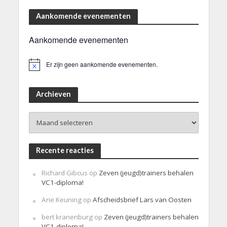
Aankomende evenementen
Aankomende evenementen
Er zijn geen aankomende evenementen.
B
e
r
i
Archieven
c
h
Archieven
t
Recente reacties
Richard Gibcus
op
Zeven (jeugd)trainers behalen
VC1-diploma!
Arie Keuning
op
Afscheidsbrief Lars van Oosten
bert kranenburg
op
Zeven (jeugd)trainers behalen
VC1-diploma!