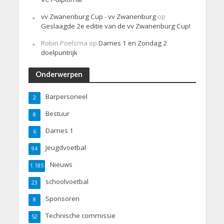
vv Zwanenburg Cup - vv Zwanenburg
op
Geslaagde 2e editie van de vv Zwanenburg Cup!
Robin Poelsma
op
Dames 1 en Zondag 2
doelpuntrijk
Onderwerpen
Barpersoneel
2
Bestuur
8
Dames 1
6
Jeugdvoetbal
94
Nieuws
1.185
schoolvoetbal
23
Sponsoren
8
Technische commissie
52