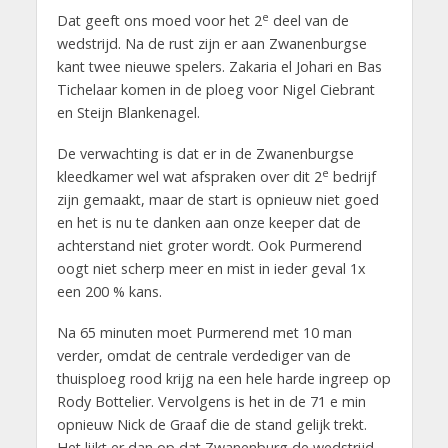
e
Dat geeft ons moed voor het 2
deel van de
wedstrijd. Na de rust zijn er aan Zwanenburgse
kant twee nieuwe spelers. Zakaria el Johari en Bas
Tichelaar komen in de ploeg voor Nigel Ciebrant
en Steijn Blankenagel.
De verwachting is dat er in de Zwanenburgse
e
kleedkamer wel wat afspraken over dit 2
bedrijf
zijn gemaakt, maar de start is opnieuw niet goed
en het is nu te danken aan onze keeper dat de
achterstand niet groter wordt. Ook Purmerend
oogt niet scherp meer en mist in ieder geval 1x
een 200 % kans.
Na 65 minuten moet Purmerend met 10 man
verder, omdat de centrale verdediger van de
thuisploeg rood krijg na een hele harde ingreep op
Rody Bottelier. Vervolgens is het in de 71 e min
opnieuw Nick de Graaf die de stand gelijk trekt.
Het lijkt er dan op dat Zwanenburg de wedstrijd