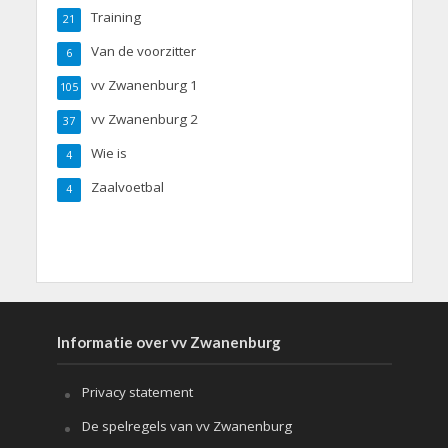
Training
21
Van de voorzitter
6
vv Zwanenburg 1
105
vv Zwanenburg 2
37
Wie is
4
Zaalvoetbal
4
Informatie over vv Zwanenburg
Privacy statement
De spelregels van vv Zwanenburg