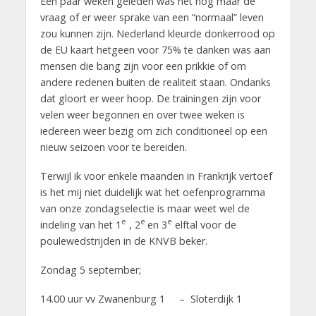
Een paar weken geleden was het nog maar de
vraag of er weer sprake van een “normaal” leven
zou kunnen zijn. Nederland kleurde donkerrood op
de EU kaart hetgeen voor 75% te danken was aan
mensen die bang zijn voor een prikkie of om
andere redenen buiten de realiteit staan. Ondanks
dat gloort er weer hoop. De trainingen zijn voor
velen weer begonnen en over twee weken is
iedereen weer bezig om zich conditioneel op een
nieuw seizoen voor te bereiden.
Terwijl ik voor enkele maanden in Frankrijk vertoef
is het mij niet duidelijk wat het oefenprogramma
van onze zondagselectie is maar weet wel de
e
e
e
indeling van het 1
, 2
en 3
elftal voor de
poulewedstrijden in de KNVB beker.
Zondag 5 september;
14.00 uur vv Zwanenburg 1 – Sloterdijk 1