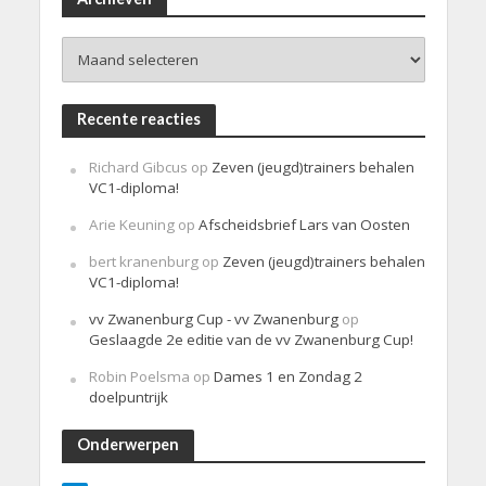
c
h
Archieven
t
Recente reacties
Richard Gibcus
op
Zeven (jeugd)trainers behalen
VC1-diploma!
Arie Keuning
op
Afscheidsbrief Lars van Oosten
bert kranenburg
op
Zeven (jeugd)trainers behalen
VC1-diploma!
vv Zwanenburg Cup - vv Zwanenburg
op
Geslaagde 2e editie van de vv Zwanenburg Cup!
Robin Poelsma
op
Dames 1 en Zondag 2
doelpuntrijk
Onderwerpen