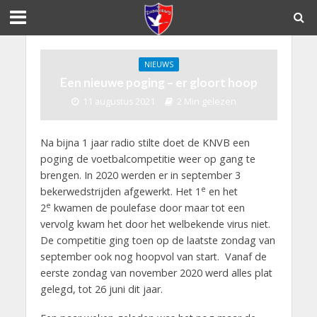
NIEUWS
Een nieuwe poging – er gloort hoop
11 augustus 2021
2 Min gelezen
Na bijna 1 jaar radio stilte doet de KNVB een
poging de voetbalcompetitie weer op gang te
brengen. In 2020 werden er in september 3
e
bekerwedstrijden afgewerkt. Het 1
en het
e
2
kwamen de poulefase door maar tot een
vervolg kwam het door het welbekende virus niet.
De competitie ging toen op de laatste zondag van
september ook nog hoopvol van start. Vanaf de
eerste zondag van november 2020 werd alles plat
gelegd, tot 26 juni dit jaar.