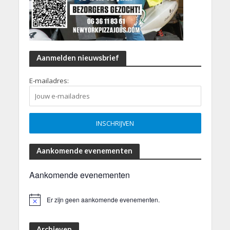
Aanmelden nieuwsbrief
E-mailadres:
Aankomende evenementen
Aankomende evenementen
Er zijn geen aankomende evenementen.
B
e
r
i
Archieven