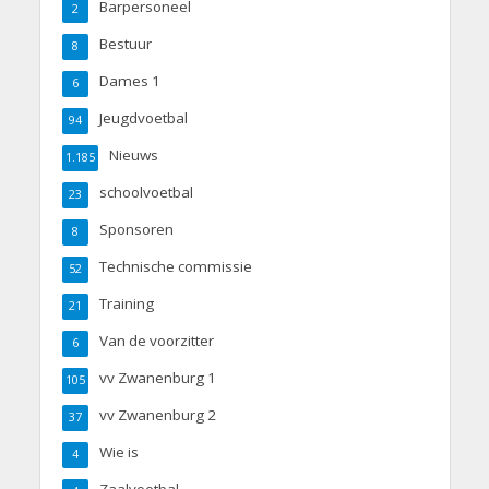
Barpersoneel
2
Bestuur
8
Dames 1
6
Jeugdvoetbal
94
Nieuws
1.185
schoolvoetbal
23
Sponsoren
8
Technische commissie
52
Training
21
Van de voorzitter
6
vv Zwanenburg 1
105
vv Zwanenburg 2
37
Wie is
4