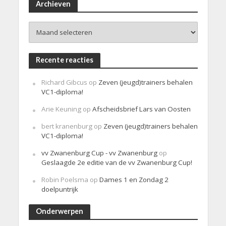
i
Archieven
c
h
Archieven
t
Recente reacties
Richard Gibcus
op
Zeven (jeugd)trainers behalen
VC1-diploma!
Arie Keuning
op
Afscheidsbrief Lars van Oosten
bert kranenburg
op
Zeven (jeugd)trainers behalen
VC1-diploma!
vv Zwanenburg Cup - vv Zwanenburg
op
Geslaagde 2e editie van de vv Zwanenburg Cup!
Robin Poelsma
op
Dames 1 en Zondag 2
doelpuntrijk
Onderwerpen