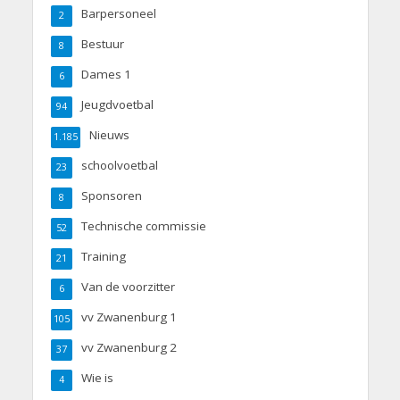
Barpersoneel
2
Bestuur
8
Dames 1
6
Jeugdvoetbal
94
Nieuws
1.185
schoolvoetbal
23
Sponsoren
8
Technische commissie
52
Training
21
Van de voorzitter
6
vv Zwanenburg 1
105
vv Zwanenburg 2
37
Wie is
4