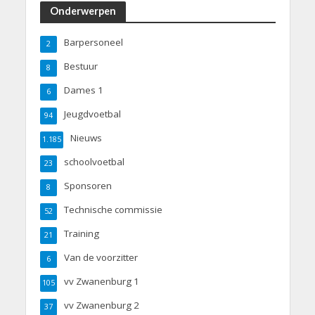
Onderwerpen
Barpersoneel
2
Bestuur
8
Dames 1
6
Jeugdvoetbal
94
Nieuws
1.185
schoolvoetbal
23
Sponsoren
8
Technische commissie
52
Training
21
Van de voorzitter
6
vv Zwanenburg 1
105
vv Zwanenburg 2
37