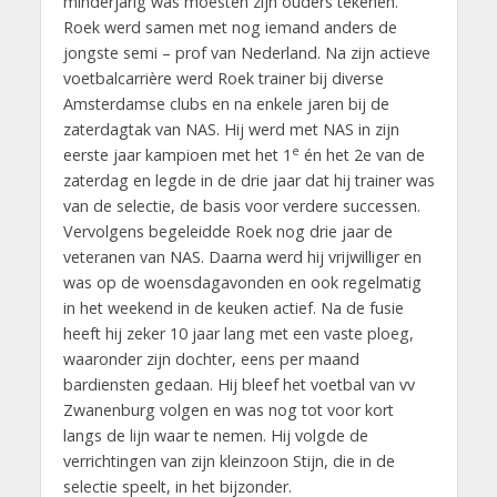
minderjarig was moesten zijn ouders tekenen.
Roek werd samen met nog iemand anders de
jongste semi – prof van Nederland. Na zijn actieve
voetbalcarrière werd Roek trainer bij diverse
Amsterdamse clubs en na enkele jaren bij de
zaterdagtak van NAS. Hij werd met NAS in zijn
e
eerste jaar kampioen met het 1
én het 2e van de
zaterdag en legde in de drie jaar dat hij trainer was
van de selectie, de basis voor verdere successen.
Vervolgens begeleidde Roek nog drie jaar de
veteranen van NAS. Daarna werd hij vrijwilliger en
was op de woensdagavonden en ook regelmatig
in het weekend in de keuken actief. Na de fusie
heeft hij zeker 10 jaar lang met een vaste ploeg,
waaronder zijn dochter, eens per maand
bardiensten gedaan. Hij bleef het voetbal van vv
Zwanenburg volgen en was nog tot voor kort
langs de lijn waar te nemen. Hij volgde de
verrichtingen van zijn kleinzoon Stijn, die in de
selectie speelt, in het bijzonder.