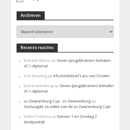
B
e
r
i
Archieven
c
h
Archieven
t
Recente reacties
Richard Gibcus
op
Zeven (jeugd)trainers behalen
VC1-diploma!
Arie Keuning
op
Afscheidsbrief Lars van Oosten
bert kranenburg
op
Zeven (jeugd)trainers behalen
VC1-diploma!
vv Zwanenburg Cup - vv Zwanenburg
op
Geslaagde 2e editie van de vv Zwanenburg Cup!
Robin Poelsma
op
Dames 1 en Zondag 2
doelpuntrijk