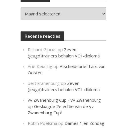
c
h
t
Archieven
Recente reacties
Richard Gibcus
op
Zeven
(jeugd)trainers behalen VC1-diploma!
Arie Keuning
op
Afscheidsbrief Lars van
Oosten
bert kranenburg
op
Zeven
(jeugd)trainers behalen VC1-diploma!
vv Zwanenburg Cup - vv Zwanenburg
op
Geslaagde 2e editie van de vv
Zwanenburg Cup!
Robin Poelsma
op
Dames 1 en Zondag