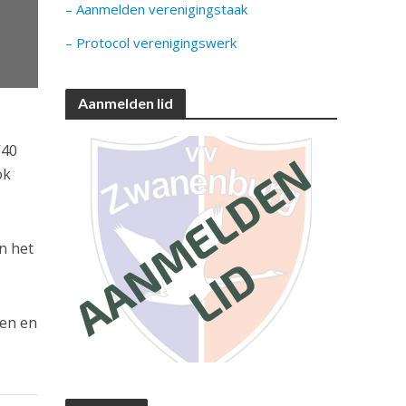
– Aanmelden verenigingstaak
– Protocol verenigingswerk
Aanmelden lid
’40
ok
n het
ten en