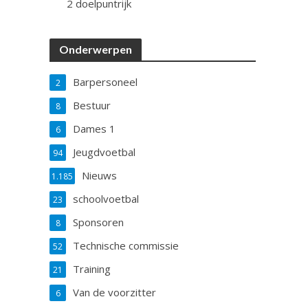
2 doelpuntrijk
Onderwerpen
Barpersoneel
2
Bestuur
8
Dames 1
6
Jeugdvoetbal
94
Nieuws
1.185
schoolvoetbal
23
Sponsoren
8
Technische commissie
52
Training
21
Van de voorzitter
6