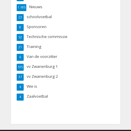
Nieuws
1.185
schoolvoetbal
23
Sponsoren
8
Technische commissie
52
Training
21
Van de voorzitter
6
vv Zwanenburg 1
105
vv Zwanenburg 2
37
Wie is
4
Zaalvoetbal
4