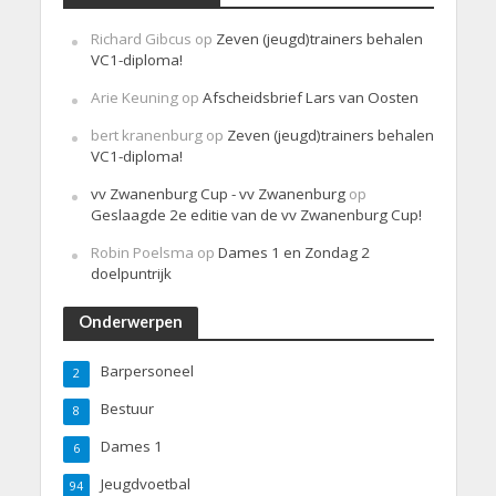
Richard Gibcus
op
Zeven (jeugd)trainers behalen
VC1-diploma!
Arie Keuning
op
Afscheidsbrief Lars van Oosten
bert kranenburg
op
Zeven (jeugd)trainers behalen
VC1-diploma!
vv Zwanenburg Cup - vv Zwanenburg
op
Geslaagde 2e editie van de vv Zwanenburg Cup!
Robin Poelsma
op
Dames 1 en Zondag 2
doelpuntrijk
Onderwerpen
Barpersoneel
2
Bestuur
8
Dames 1
6
Jeugdvoetbal
94