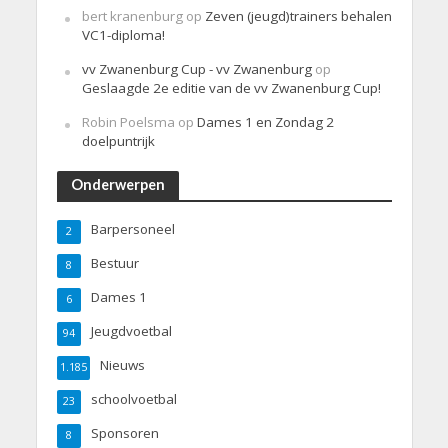
bert kranenburg
op
Zeven (jeugd)trainers behalen
VC1-diploma!
vv Zwanenburg Cup - vv Zwanenburg
op
Geslaagde 2e editie van de vv Zwanenburg Cup!
Robin Poelsma
op
Dames 1 en Zondag 2
doelpuntrijk
Onderwerpen
Barpersoneel
2
Bestuur
8
Dames 1
6
Jeugdvoetbal
94
Nieuws
1.185
schoolvoetbal
23
Sponsoren
8