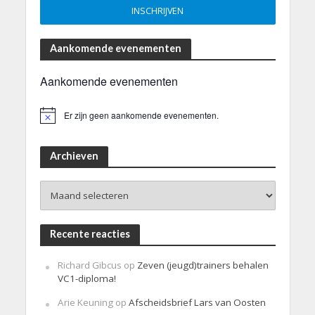
Aankomende evenementen
Aankomende evenementen
Er zijn geen aankomende evenementen.
B
e
r
i
Archieven
c
h
Archieven
t
Recente reacties
Richard Gibcus
op
Zeven (jeugd)trainers behalen
VC1-diploma!
Arie Keuning
op
Afscheidsbrief Lars van Oosten