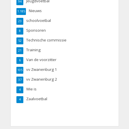
Jeugdvoetbal
94
Nieuws
1.185
schoolvoetbal
23
Sponsoren
8
Technische commissie
52
Training
21
Van de voorzitter
6
vv Zwanenburg 1
105
vv Zwanenburg 2
37
Wie is
4
Zaalvoetbal
4