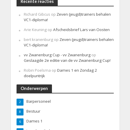
Recente reacties
Richard Gibcus
op
Zeven (jeugd)trainers behalen
VC1-diploma!
Arie Keuning
op
Afscheidsbrief Lars van Oosten
bert kranenburg
op
Zeven (jeugd)trainers behalen
VC1-diploma!
vv Zwanenburg Cup - vv Zwanenburg
op
Geslaagde 2e editie van de vv Zwanenburg Cup!
Robin Poelsma
op
Dames 1 en Zondag 2
doelpuntrijk
Onderwerpen
Barpersoneel
2
Bestuur
8
Dames 1
6