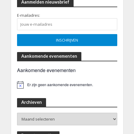
Aanmelden nieuwsbrief
E-mailadres:
Aankomende evenementen
Aankomende evenementen
Er zijn geen aankomende evenementen.
B
e
r
i
Archieven
c
h
Archieven
t