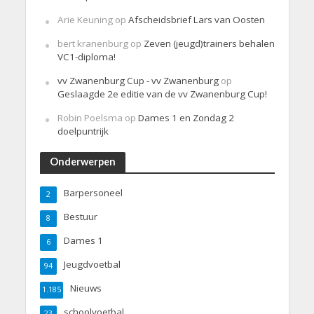
Arie Keuning
op
Afscheidsbrief Lars van Oosten
bert kranenburg
op
Zeven (jeugd)trainers behalen
VC1-diploma!
vv Zwanenburg Cup - vv Zwanenburg
op
Geslaagde 2e editie van de vv Zwanenburg Cup!
Robin Poelsma
op
Dames 1 en Zondag 2
doelpuntrijk
Onderwerpen
Barpersoneel
2
Bestuur
8
Dames 1
6
Jeugdvoetbal
94
Nieuws
1.185
schoolvoetbal
23