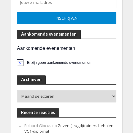
Aankomende evenementen
Aankomende evenementen
Er zijn geen aankomende evenementen.
B
e
r
i
Archieven
c
h
Archieven
t
Recente reacties
Richard Gibcus
op
Zeven (jeugd)trainers behalen
VC1-diploma!