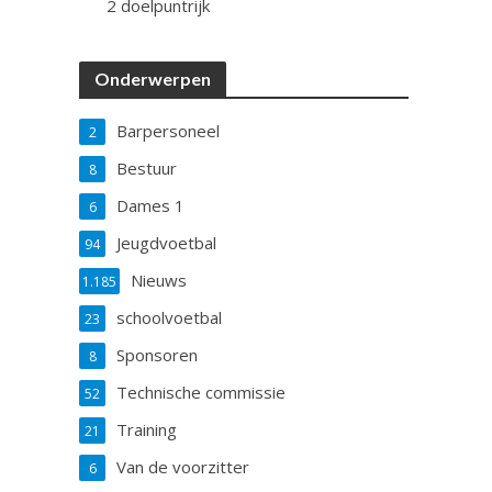
2 doelpuntrijk
Onderwerpen
Barpersoneel
2
Bestuur
8
Dames 1
6
Jeugdvoetbal
94
Nieuws
1.185
schoolvoetbal
23
Sponsoren
8
Technische commissie
52
Training
21
Van de voorzitter
6