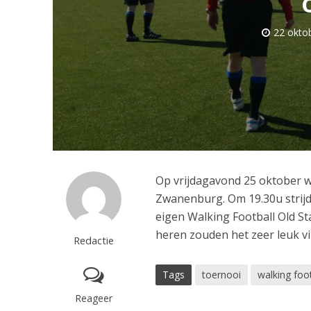
22 okto
Op vrijdagavond 25 oktober w
Zwanenburg. Om 19.30u strij
eigen Walking Football Old St
heren zouden het zeer leuk vi
Redactie
Tags
toernooi
walking foot
Reageer