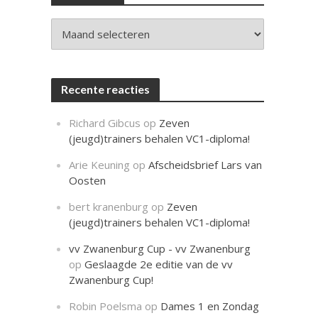
c
h
t
Archieven
Recente reacties
Richard Gibcus
op
Zeven
(jeugd)trainers behalen VC1-diploma!
Arie Keuning
op
Afscheidsbrief Lars van
Oosten
bert kranenburg
op
Zeven
(jeugd)trainers behalen VC1-diploma!
vv Zwanenburg Cup - vv Zwanenburg
op
Geslaagde 2e editie van de vv
Zwanenburg Cup!
Robin Poelsma
op
Dames 1 en Zondag