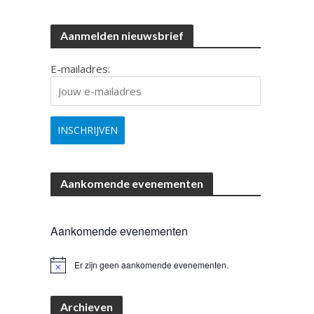
Aanmelden nieuwsbrief
E-mailadres:
Aankomende evenementen
Aankomende evenementen
Er zijn geen aankomende evenementen.
B
e
r
i
Archieven