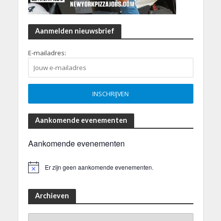
Aanmelden nieuwsbrief
E-mailadres:
Aankomende evenementen
Aankomende evenementen
Er zijn geen aankomende evenementen.
B
e
r
i
Archieven
c
h
Archieven
t