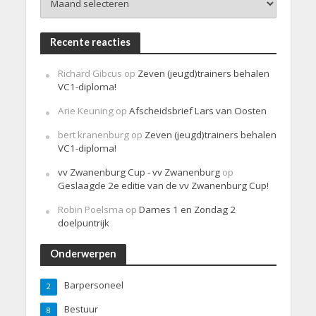
Recente reacties
Richard Gibcus
op
Zeven (jeugd)trainers behalen
VC1-diploma!
Arie Keuning
op
Afscheidsbrief Lars van Oosten
bert kranenburg
op
Zeven (jeugd)trainers behalen
VC1-diploma!
vv Zwanenburg Cup - vv Zwanenburg
op
Geslaagde 2e editie van de vv Zwanenburg Cup!
Robin Poelsma
op
Dames 1 en Zondag 2
doelpuntrijk
Onderwerpen
Barpersoneel
2
Bestuur
8