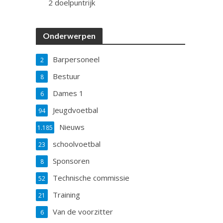
2 doelpuntrijk
Onderwerpen
Barpersoneel
2
Bestuur
8
Dames 1
6
Jeugdvoetbal
94
Nieuws
1.185
schoolvoetbal
23
Sponsoren
8
Technische commissie
52
Training
21
Van de voorzitter
6