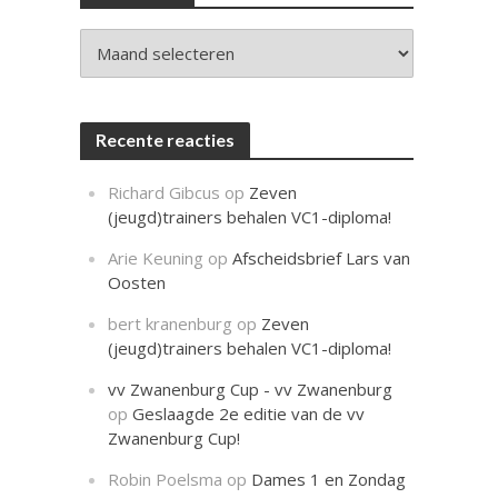
c
h
t
Archieven
Recente reacties
Richard Gibcus
op
Zeven
(jeugd)trainers behalen VC1-diploma!
Arie Keuning
op
Afscheidsbrief Lars van
Oosten
bert kranenburg
op
Zeven
(jeugd)trainers behalen VC1-diploma!
vv Zwanenburg Cup - vv Zwanenburg
op
Geslaagde 2e editie van de vv
Zwanenburg Cup!
Robin Poelsma
op
Dames 1 en Zondag