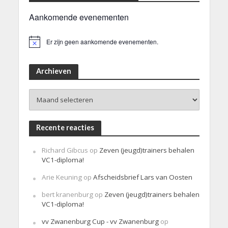
Aankomende evenementen
Er zijn geen aankomende evenementen.
B
e
r
i
Archieven
c
h
Archieven
t
Recente reacties
Richard Gibcus
op
Zeven (jeugd)trainers behalen
VC1-diploma!
Arie Keuning
op
Afscheidsbrief Lars van Oosten
bert kranenburg
op
Zeven (jeugd)trainers behalen
VC1-diploma!
vv Zwanenburg Cup - vv Zwanenburg
op