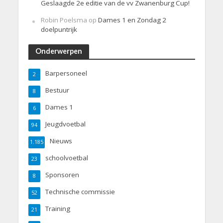
Geslaagde 2e editie van de vv Zwanenburg Cup!
Robin Poelsma
op
Dames 1 en Zondag 2
doelpuntrijk
Onderwerpen
Barpersoneel
2
Bestuur
8
Dames 1
6
Jeugdvoetbal
94
Nieuws
1.185
schoolvoetbal
23
Sponsoren
8
Technische commissie
52
Training
21