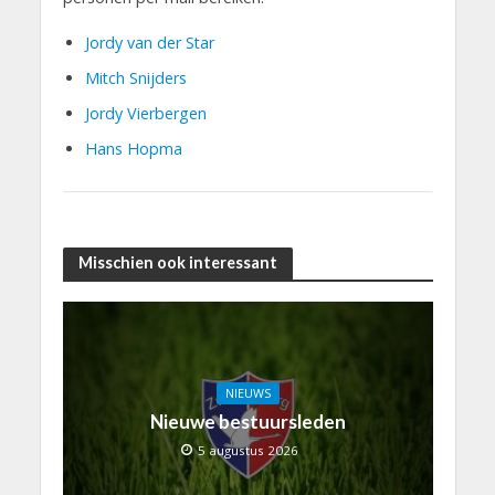
Jordy
van der Star
Mitch Snijders
Jordy Vierbergen
Hans Hopma
Misschien ook interessant
NIEUWS
Nieuwe bestuursleden
5 augustus 2026