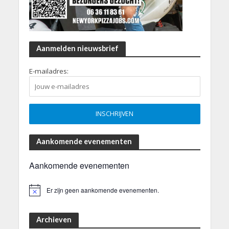
Aanmelden nieuwsbrief
E-mailadres:
Aankomende evenementen
Aankomende evenementen
Er zijn geen aankomende evenementen.
B
e
r
i
Archieven
c