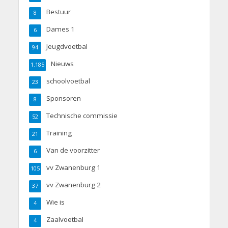
Bestuur
8
Dames 1
6
Jeugdvoetbal
94
Nieuws
1.185
schoolvoetbal
23
Sponsoren
8
Technische commissie
52
Training
21
Van de voorzitter
6
vv Zwanenburg 1
105
vv Zwanenburg 2
37
Wie is
4
Zaalvoetbal
4