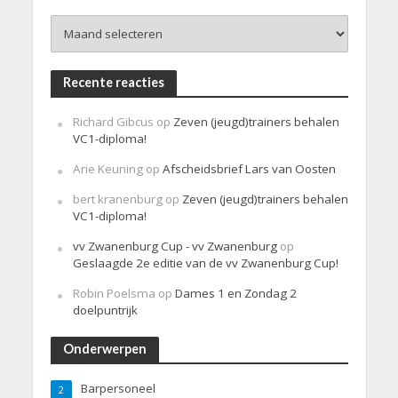
h
Archieven
t
Recente reacties
Richard Gibcus
op
Zeven (jeugd)trainers behalen
VC1-diploma!
Arie Keuning
op
Afscheidsbrief Lars van Oosten
bert kranenburg
op
Zeven (jeugd)trainers behalen
VC1-diploma!
vv Zwanenburg Cup - vv Zwanenburg
op
Geslaagde 2e editie van de vv Zwanenburg Cup!
Robin Poelsma
op
Dames 1 en Zondag 2
doelpuntrijk
Onderwerpen
Barpersoneel
2