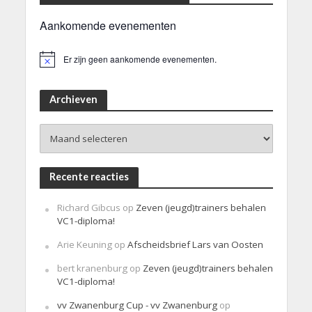
Aankomende evenementen
Er zijn geen aankomende evenementen.
B
e
r
i
Archieven
c
h
Archieven
t
Recente reacties
Richard Gibcus
op
Zeven (jeugd)trainers behalen
VC1-diploma!
Arie Keuning
op
Afscheidsbrief Lars van Oosten
bert kranenburg
op
Zeven (jeugd)trainers behalen
VC1-diploma!
vv Zwanenburg Cup - vv Zwanenburg
op