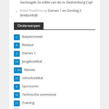
Geslaagde 2e editie van de vv Zwanenburg Cup!
Robin Poelsma
op
Dames 1 en Zondag 2
doelpuntrijk
Onderwerpen
Barpersoneel
2
Bestuur
8
Dames 1
6
Jeugdvoetbal
94
Nieuws
1.185
schoolvoetbal
23
Sponsoren
8
Technische commissie
52
Training
21