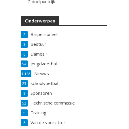
2 doelpuntrijk
Onderwerpen
Barpersoneel
2
Bestuur
8
Dames 1
6
Jeugdvoetbal
94
Nieuws
1.185
schoolvoetbal
23
Sponsoren
8
Technische commissie
52
Training
21
Van de voorzitter
6