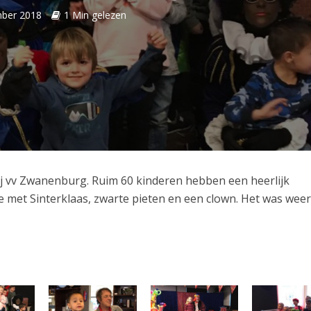
ber 2018
1 Min gelezen
ij vv Zwanenburg. Ruim 60 kinderen hebben een heerlijk
tje met Sinterklaas, zwarte pieten en een clown. Het was wee