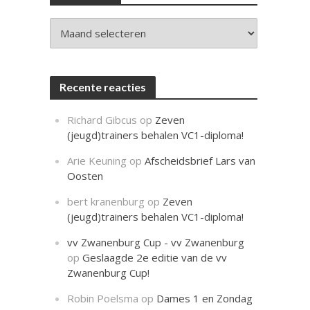
c
h
t
Archieven
Recente reacties
Richard Gibcus
op
Zeven
(jeugd)trainers behalen VC1-diploma!
Arie Keuning
op
Afscheidsbrief Lars van
Oosten
bert kranenburg
op
Zeven
(jeugd)trainers behalen VC1-diploma!
vv Zwanenburg Cup - vv Zwanenburg
op
Geslaagde 2e editie van de vv
Zwanenburg Cup!
Robin Poelsma
op
Dames 1 en Zondag