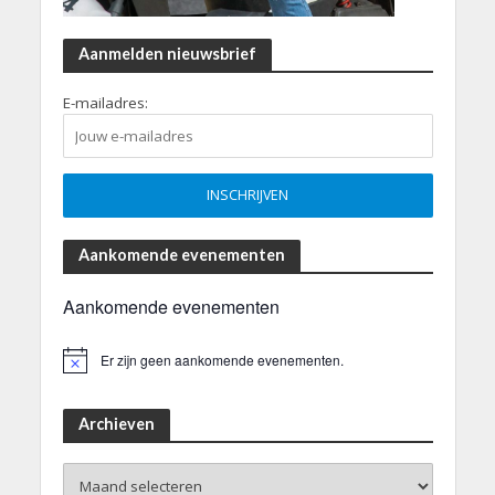
Aanmelden nieuwsbrief
E-mailadres:
Aankomende evenementen
Aankomende evenementen
Er zijn geen aankomende evenementen.
B
e
r
i
Archieven
c
h
Archieven
t