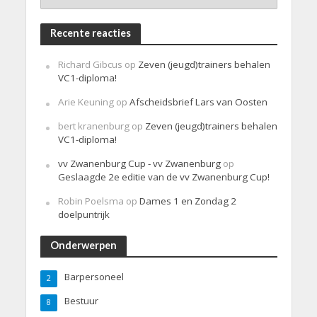
Recente reacties
Richard Gibcus
op
Zeven (jeugd)trainers behalen
VC1-diploma!
Arie Keuning
op
Afscheidsbrief Lars van Oosten
bert kranenburg
op
Zeven (jeugd)trainers behalen
VC1-diploma!
vv Zwanenburg Cup - vv Zwanenburg
op
Geslaagde 2e editie van de vv Zwanenburg Cup!
Robin Poelsma
op
Dames 1 en Zondag 2
doelpuntrijk
Onderwerpen
Barpersoneel
2
Bestuur
8