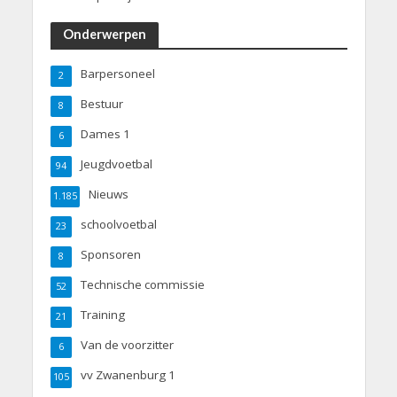
Onderwerpen
Barpersoneel
2
Bestuur
8
Dames 1
6
Jeugdvoetbal
94
Nieuws
1.185
schoolvoetbal
23
Sponsoren
8
Technische commissie
52
Training
21
Van de voorzitter
6
vv Zwanenburg 1
105