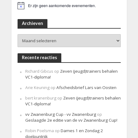
Er zijn geen aankomende evenementen.
B
e
r
i
Archieven
c
h
Archieven
t
Recente reacties
Richard Gibcus
op
Zeven (jeugd)trainers behalen
VC1-diploma!
Arie Keuning
op
Afscheidsbrief Lars van Oosten
bert kranenburg
op
Zeven (jeugd)trainers behalen
VC1-diploma!
vv Zwanenburg Cup - vv Zwanenburg
op
Geslaagde 2e editie van de vv Zwanenburg Cup!
Robin Poelsma
op
Dames 1 en Zondag 2
doelpuntrijk