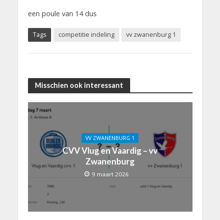
een poule van 14 dus
Tags
competitie indeling
vv zwanenburg 1
Misschien ook interessant
VV ZWANENBURG 1
CVV Vlug en Vaardig – vv
Zwanenburg
9 maart 2026