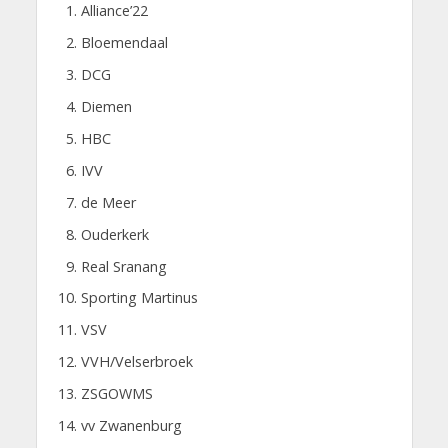
Alliance’22
Bloemendaal
DCG
Diemen
HBC
IVV
de Meer
Ouderkerk
Real Sranang
Sporting Martinus
VSV
VVH/Velserbroek
ZSGOWMS
vv Zwanenburg