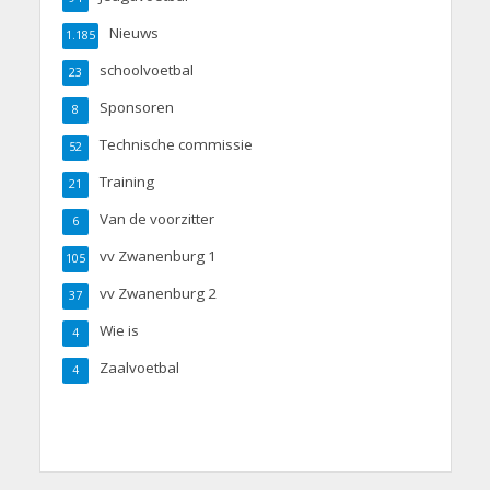
Nieuws
1.185
schoolvoetbal
23
Sponsoren
8
Technische commissie
52
Training
21
Van de voorzitter
6
vv Zwanenburg 1
105
vv Zwanenburg 2
37
Wie is
4
Zaalvoetbal
4