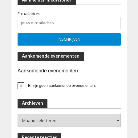
E-mailadres:
Aankomende evenementen
Aankomende evenementen
Er zijn geen aankomende evenementen.
B
e
r
i
Archieven
c
h
Archieven
t
Recente reacties