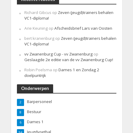
Richard Gibcus
op
Zeven (jeugd)trainers behalen
VC1-diploma!
Arie Keuning
op
Afscheidsbrief Lars van Oosten
bert kranenburg
op
Zeven (jeugd)trainers behalen
VC1-diploma!
vv Zwanenburg Cup - vv Zwanenburg
op
Geslaagde 2e editie van de vv Zwanenburg Cup!
Robin Poelsma
op
Dames 1 en Zondag 2
doelpuntrijk
Onderwerpen
Barpersoneel
2
Bestuur
8
Dames 1
6
Jeugdvoetbal
94