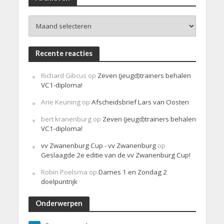
c
h
Archieven
t
Recente reacties
Richard Gibcus
op
Zeven (jeugd)trainers behalen
VC1-diploma!
Arie Keuning
op
Afscheidsbrief Lars van Oosten
bert kranenburg
op
Zeven (jeugd)trainers behalen
VC1-diploma!
vv Zwanenburg Cup - vv Zwanenburg
op
Geslaagde 2e editie van de vv Zwanenburg Cup!
Robin Poelsma
op
Dames 1 en Zondag 2
doelpuntrijk
Onderwerpen