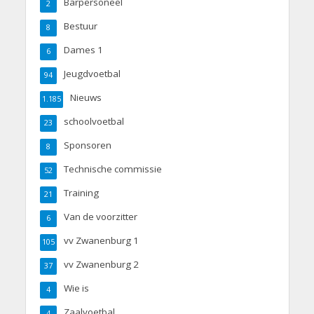
Barpersoneel
2
Bestuur
8
Dames 1
6
Jeugdvoetbal
94
Nieuws
1.185
schoolvoetbal
23
Sponsoren
8
Technische commissie
52
Training
21
Van de voorzitter
6
vv Zwanenburg 1
105
vv Zwanenburg 2
37
Wie is
4
Zaalvoetbal
4