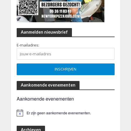
Aanmelden nieuwsbrief
E-mailadres:
Aankomende evenementen
Aankomende evenementen
Er zijn geen aankomende evenementen.
B
e
r
i
Archieven