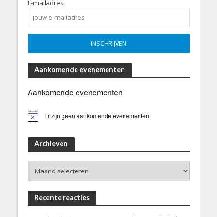
E-mailadres:
Aankomende evenementen
Aankomende evenementen
Er zijn geen aankomende evenementen.
B
e
r
i
Archieven
c
h
Archieven
t
Recente reacties