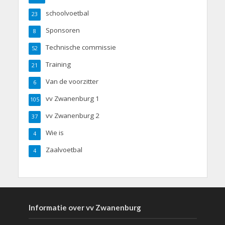
schoolvoetbal
23
Sponsoren
8
Technische commissie
52
Training
21
Van de voorzitter
6
vv Zwanenburg 1
105
vv Zwanenburg 2
37
Wie is
4
Zaalvoetbal
4
Informatie over vv Zwanenburg