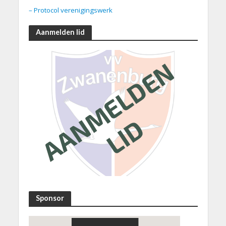
– Protocol verenigingswerk
Aanmelden lid
Sponsor