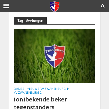
Tag - #vvbergen
DAMES 1
NIEUWS
VV ZWANENBURG 1
•
•
•
VV ZWANENBURG 2
(on)bekende beker
tegenstanders