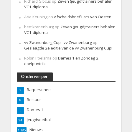
Richard Gibcus
op
Zeven (jeugd)trainers behalen
VC1-diploma!
Arie Keuning
op
Afscheidsbrief Lars van Oosten
bert kranenburg
op
Zeven (jeugd)trainers behalen
VC1-diploma!
vv Zwanenburg Cup - vv Zwanenburg
op
Geslaagde 2e editie van de vv Zwanenburg Cup!
Robin Poelsma
op
Dames 1 en Zondag 2
doelpuntrijk
Onderwerpen
Barpersoneel
2
Bestuur
8
Dames 1
6
Jeugdvoetbal
94
Nieuws
1.185