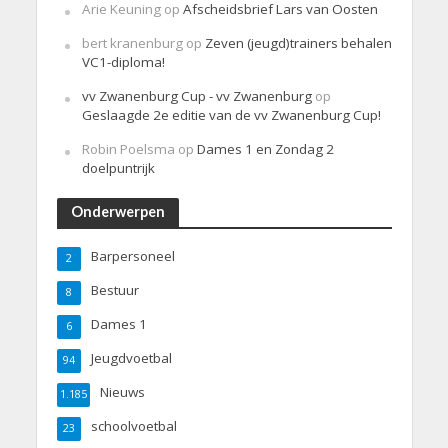
Arie Keuning
op
Afscheidsbrief Lars van Oosten
bert kranenburg
op
Zeven (jeugd)trainers behalen
VC1-diploma!
vv Zwanenburg Cup - vv Zwanenburg
op
Geslaagde 2e editie van de vv Zwanenburg Cup!
Robin Poelsma
op
Dames 1 en Zondag 2
doelpuntrijk
Onderwerpen
Barpersoneel
2
Bestuur
8
Dames 1
6
Jeugdvoetbal
94
Nieuws
1.185
schoolvoetbal
23