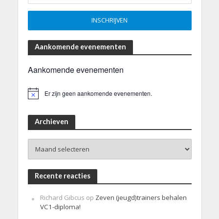
Aankomende evenementen
Aankomende evenementen
Er zijn geen aankomende evenementen.
B
e
r
i
Archieven
c
h
Archieven
t
Recente reacties
Richard Gibcus
op
Zeven (jeugd)trainers behalen
VC1-diploma!