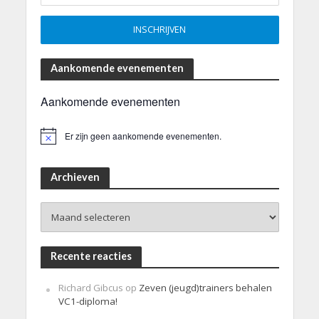
Aankomende evenementen
Aankomende evenementen
Er zijn geen aankomende evenementen.
B
e
r
i
Archieven
c
h
Archieven
t
Recente reacties
Richard Gibcus
op
Zeven (jeugd)trainers behalen
VC1-diploma!