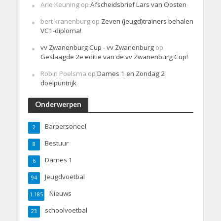
Arie Keuning
op
Afscheidsbrief Lars van Oosten
bert kranenburg
op
Zeven (jeugd)trainers behalen
VC1-diploma!
vv Zwanenburg Cup - vv Zwanenburg
op
Geslaagde 2e editie van de vv Zwanenburg Cup!
Robin Poelsma
op
Dames 1 en Zondag 2
doelpuntrijk
Onderwerpen
Barpersoneel
2
Bestuur
8
Dames 1
6
Jeugdvoetbal
94
Nieuws
1.185
schoolvoetbal
23