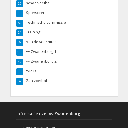
schoolvoetbal
23
Sponsoren
8
Technische commissie
52
Training
21
Van de voorzitter
6
vv Zwanenburg 1
105
vv Zwanenburg 2
37
Wie is
4
Zaalvoetbal
4
Informatie over vv Zwanenburg
Privacy statement