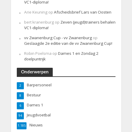
VC1-diploma!
Arie Keuning
op
Afscheidsbrief Lars van Oosten
bert kranenburg
op
Zeven (jeugd)trainers behalen
VC1-diploma!
vv Zwanenburg Cup - vv Zwanenburg
op
Geslaagde 2e editie van de vv Zwanenburg Cup!
Robin Poelsma
op
Dames 1 en Zondag 2
doelpuntrijk
Onderwerpen
Barpersoneel
2
Bestuur
8
Dames 1
6
Jeugdvoetbal
94
Nieuws
1.185